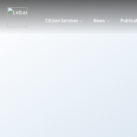
Citizen Services
News
Publica