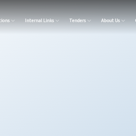
tions
Internal Links
Tenders
About Us