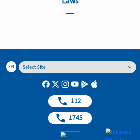
Laws
EN
112
1745