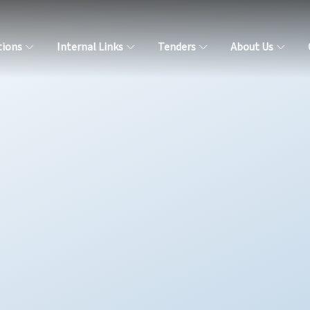
tions
Internal Links
Tenders
About Us