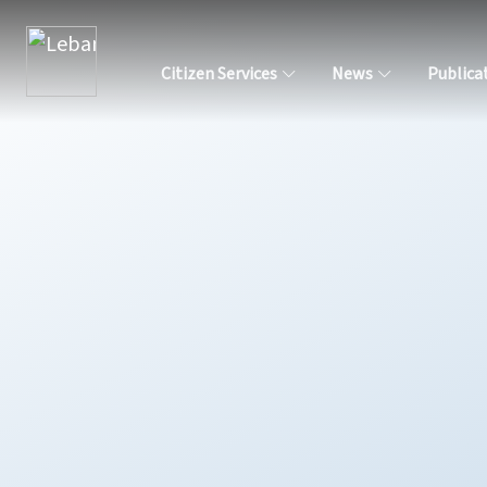
Citizen Services
News
Publica