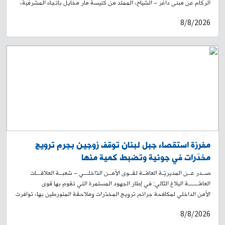
الركام عن مبنى داغر – الشياح، الممتد من كنيسة مار مخايل باتجاه المشرفية،
والذي تضرّر جراء العدوان الإسرائيلي على لبنان، وبسبب وجود مخاطر على
8/8/2026
السلامة العامة، وذلك بتاريخ 9-8-2026، اعتبارًا من الساعة 6,00 صباحًا ولحين
الانتهاء من الأعمال، ولمدة يوم واحد. لذلك، سيتم منع المرور أمام السير القادم
من تقاطع كنيسة مار مخايل باتجاه المشرفية، وتحويله باتجاه طريق صيدا
القديمة – المسلك الشرقي، وصولًا إلى روضة الشهيدين (الغبيري). 2-تُواصل
إحدى الشركات المتعهّدة تنفيذ مشروع بناء وتجهيز المعهد الوطني العالي
للموسيقى على الطريق البحرية في الضبيّة، وذلك لمدّة ستة أشهر إضافية.
وعليه، سيستمرّ تحويل السير طيلة الفترة المذكورة، على جزء من الطريق
المحاذية للمشروع من الجهة الجنوبية، إلى الطريق الفرعية البديلة الموازية،
بغية استكمال الأعمال المتبقّية. علمًا أنّ هذا التحويل لن يؤدّي إلى ازدحام سير
في المحلّة. يرجى من المواطنين أخذ العلم، والتقيّد بتوجيهات وإرشادات عناصر
قوى الأمن الداخلي، وبلافتات السير التوجيهية، تسهيلًا لحركة المرور.
0
1
مفرزة استقصاء جبل لبنان توقف زوجين بجرم ترويج
مخدّرات في جونية وتضبط كمية منها
صــدر عــن المديريّـة العامّــة لقــوى الأمــن الدّاخلـــي – شعبــة العلاقـــات
العامّـــــــة البلاغ التّالي: في إطار الجهود المستمرة التي تقوم بها قوى
الأمن الداخلي لمكافحة جرائم ترويج المخدّرات وملاحقة المتورطين بها، توافرت
معلومات لدى مفرزة استقصاء جبل لبنان في وحدة الدرك الإقليمي حول قيام
8/8/2026
شخص بترويج المواد المخدّرة على متن دراجة آلية في محلة جونية – طريق