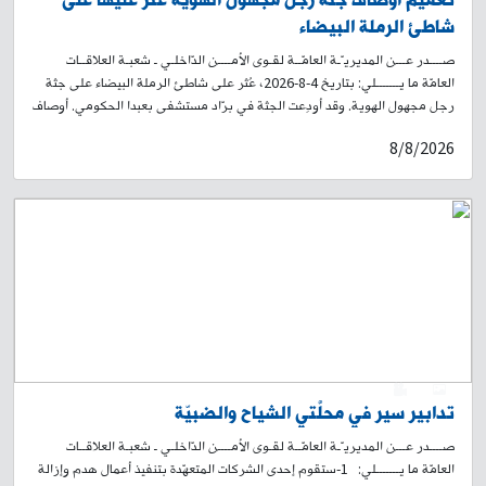
شاطئ الرملة البيضاء
صــــدر عـــن المديريـّـة العامّــة لقـوى الأمــــن الدّاخلـي ـ شعبـة العلاقــات
العامّة ما يـــــــلي: بتاريخ 4-8-2026، عُثر على شاطئ الرملة البيضاء على جثة
رجل مجهول الهوية. وقد أودِعت الجثة في برّاد مستشفى بعبدا الحكومي. أوصاف
الجثّة: رجل في العقد الرابع من العمر، طوله نحو 167 سم، نحيل البنية، حنطيّ
8/8/2026
البشرة، شعره أسود، ولديه لحية وشارب، ويرتدي بنطالًا أسود وقميصًا قطنيًا
قصير الأكمام بلون بني فاتح. لذلك، وبناءً على إشارة القضاء المختص، تطلب
المديريّة العامّة لقوى الأمن الدّاخلي من ذويه أو ممّن يعرف عنه شيئًا، الاتصال
بفصيلة الرملة البيضاء في وحدة شرطة بيروت على الرقم: 771932-01، لاتّخاذ
الإجراءات القانونيّة اللّازمة، تمهيدًا لاستلام الجثّة.
0
1
تدابير سير في محلّتَي الشياح والضبيّة
صــــدر عـــن المديريـّـة العامّــة لقـوى الأمــــن الدّاخلـي ـ شعبـة العلاقــات
العامّة ما يـــــــلي: 1-ستقوم إحدى الشركات المتعهّدة بتنفيذ أعمال هدم وإزالة