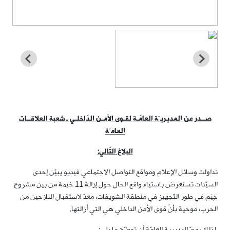
صــ
در عن
المديري
ـّ
ة العامّ
ـ
ة لق
ـ
وى الأم
ـ
ن الدّاخل
ـ
ي
ـ
شعبة العلاق
ــ
ات
العامـّة
البلاغ التّالي:
تداولت وسائل الإعلام ومواقع التواصل الاجتماعي فيديو يبيّن إحدى
السيّدات تستعرض باستياء واقع الحال حول إزالة 11 خيمة من بين مشروع
خِيَم في طور التّجهيز في منطقة الشويفات، معدّ لاستقبال النازحين من
الحرب، موحية بأنّ قوى الأمن الداخلي هي التي أزالتها.
لذلك يهمّ المديرية العامّة أن توضّح ما يلي: