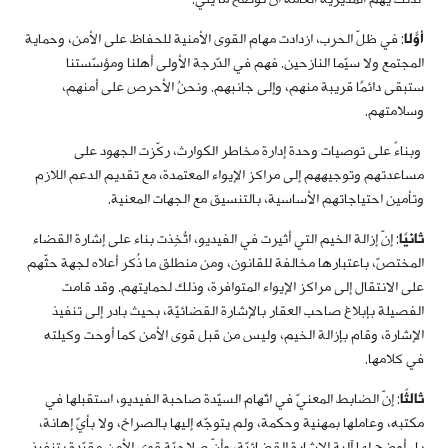
أوّلًا
: في ظلّ الحرب، ازدادت مهام القوى الأمنية للحفاظ على الأمن، وحماية
المجتمع ولا سيّما النازحين. فهم في الدّرجة الأولى أهلنا ومؤسّستنا
ستبقى دائمًا قريبة منهم، وإلى جانبهم. ونحنُ الأحرص على أمنهم،
وسلامتهم.
وبناءً على توصيات وحدة إدارة مخاطر الكوارث، ركّزت الجهود على
مساعدتهم وتوجيههم إلى مراكز الإيواء المعتمدة، مع تقديم الدعم اللازم
وتأمين احتياجاتهم الأساسية، بالتنسيق مع الجهات المعنية.
ثانيًا
: إنّ إزالة الخيم التي أثيرت في الفيديو، اتُّخِذت بناء على إشارة القضاء
المختصّ، باعتبارها مخالفة للقانون، ومن منطلق ما ذُكر أعلاه لجهة حثّهم
على الانتقال إلى مراكز الإيواء المتوافرة، وذلك لحمايتهم. وقد قامت
الفصيلة بإبلاغ صاحب العقار بالإشارة القضائيّة، بحيث بادر إلى تنفيذ
الإشارة، وقام بإزالة الخيم، وليس من قبل قوى الأمن كما أوحت وكيلته
في كلامها.
ثالثًا
: إنّ الضابط المعنيّ في اتّهام السيّدة صاحبة الفيديو، استقبلها في
مكتبه، وعاملها بمهنية وحكمة، ولم يتوجّه إليها بالصراخ، ولا بأيّ إهانة،
بل أوضح لها آلية الإشارة القضائيّة، وأنّ صلاحيّة قوى الأمن مقيّدة بتنفيذ