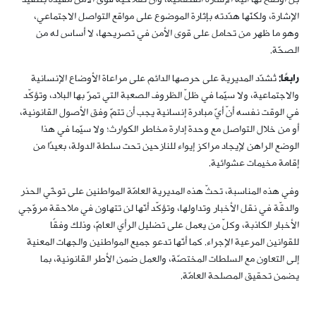
الإشارة، ولكنّها هدّدته بإثارة الموضوع على مواقع التواصل الاجتماعي،
وهو ما ظهر من تحامل على قوى الأمن في تصريحها، لا أساس له من
الصحّة.
رابعًا:
تُشدّد المديرية على حرصها الدائم على مراعاة الأوضاع الإنسانية
والاجتماعية، ولا سيّما في ظلّ الظروف الصعبة التي تمرّ بها البلاد، وتؤكّد
في الوقت نفسه أنّ أيّ مبادرة إنسانية يجب أن تتمّ وفق الأصول القانونية،
أو من خلال التواصل مع وحدة إدارة مخاطر الكوارث؛ ولا سيّما في هذا
الوضع الراهن لإيجاد مراكز إيواء للنازحين تحت سلطة الدولة، بعيدًا من
إقامة مخيمات عشوائية.
وفي هذه المناسبة، تحثّ هذه المديرية العامّة المواطنين على توخّي الحذر
والدقّة في نقل الأخبار وتداولها، وتؤكّد أنّها لن تتهاون في ملاحقة مروّجي
الأخبار الكاذبة، وكلّ من يعمل على تضليل الرأي العامّ، وذلك وفقًا
للقوانين المرعية الإجراء. كما أنّها تدعو جميع المواطنين والجهات المعنية
إلى التعاون مع السلطات المختصّة، والعمل ضمن الأطر القانونية، بما
يضمن تحقيق المصلحة العامّة.