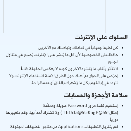
السلوك على الإنترنت
كن لطيفاً ومهذباً في تعاملك وتواصلك مع الآخرين
حافظ على الخصوصية لأن كل ما يُنشر على الإنترنت يُصبح في متناول
الجميع
لا تتأثر بأغلب ما يَنشره الآخرون كونه لا يعكس الحقيقة دائماً
إحرَص على الحوار مع أهلك حول الطرق الآمنة لاستخدام الإنترنت ولا
تتردد في إبلاغهم بكل ما يُشعرك بالقلق أو عدم الراحة
سلامة الأجهزة والحسابات
إستخدِم كلمة مرور
Password
طويلة ومعقّدة
(مثال
!55@Th1515@5tr0ngP
) ولا تُشارك أحداً بها، وقم بتغييرها
دورياً
قم بتنزيل التطبيقات
Applications
من متاجر التطبيقات الموثوقة