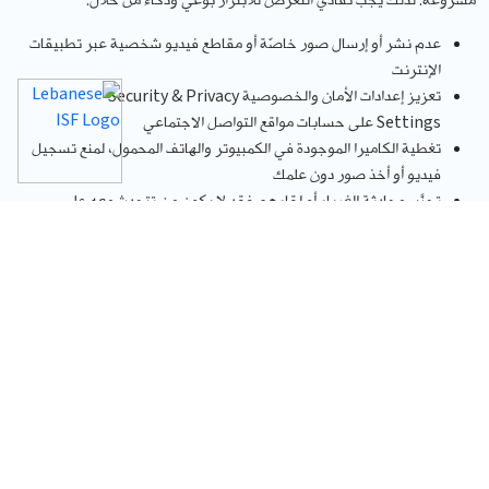
مشروعة. لذلك يجب تفادي التعرّض للابتزاز بوعي وذكاء من خلال:
عدم نشر أو إرسال صور خاصّة أو مقاطع فيديو شخصية عبر تطبيقات
الإنترنت
تعزيز إعدادات الأمان والخصوصية
Security & Privacy
Settings
على حسابات مواقع التواصل الاجتماعي
تغطية الكاميرا الموجودة في الكمبيوتر والهاتف المحمول، لمنع تسجيل
فيديو أو أخذ صور دون علمك
تجنَّب محادثة الغرباء أو لقاءهم فقد لا يكون من تتحدث معه على
الانترنت هو ذاته الشخصية التي يدّعيها، وربما يكون منتحلاً شخصية
أُخرى مستخدماً صورة أو معلومات مزيفة
إذا كنت تتعرض لعملية ابتزاز، فعليك اتّباع الخطوات
التالية:
تحدّث إلى شخص راشد تثق به، مثل والديك أو أقاربك أو أساتذتك
لا ترضخ ولا تتجاوب مع طلبات الشخص المبتز مهما بلغ حجم الضغوطات
إحتفظ بكل ما يَرِدُك من المُبتزّ سواء كانت صوراً، فيديوهات، رسائل،
تعليقات، بريد الكتروني، رسائل فورية، إلخ… كدليل يمكن استخدامه
لتثبيت وقوع الجرم عند اللزوم