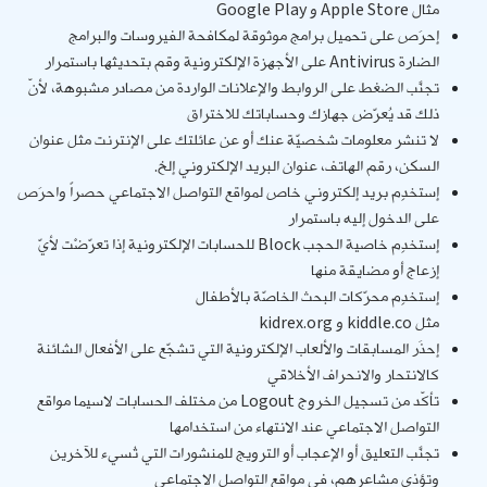
مثال
Apple Store
و
Google Play
إحرَص على تحميل برامج موثوقة لمكافحة الفيروسات والبرامج
الضارة
Antivirus
على الأجهزة الإلكترونية وقم بتحديثها باستمرار
تجنَّب الضغط على الروابط والإعلانات الواردة من مصادر مشبوهة، لأنّ
ذلك قد يُعرّض جهازك وحساباتك للاختراق
لا تنشر معلومات شخصيّة عنك أو عن عائلتك على الإنترنت مثل عنوان
السكن، رقم الهاتف، عنوان البريد الإلكتروني إلخ.
إستخدِم بريد إلكتروني خاص لمواقع التواصل الاجتماعي حصراً واحرَص
على الدخول إليه باستمرار
إستخدِم خاصية الحجب
Block
للحسابات الإلكترونية إذا تعرّضْت لأيّ
إزعاج أو مضايقة منها
إستخدِم محرّكات البحث الخاصّة بالأطفال
مثل
kiddle.co
و
kidrex.org
إحذَر المسابقات والألعاب الإلكترونية التي تشجّع على الأفعال الشائنة
كالانتحار والانحراف الأخلاقي
تأكّد من تسجيل الخروج
Logout
من مختلف الحسابات لاسيما مواقع
التواصل الاجتماعي عند الانتهاء من استخدامها
تجنَّب التعليق أو الإعجاب أو الترويج للمنشورات التي تُسيء للآخرين
وتؤذي مشاعرهم، في مواقع التواصل الاجتماعي