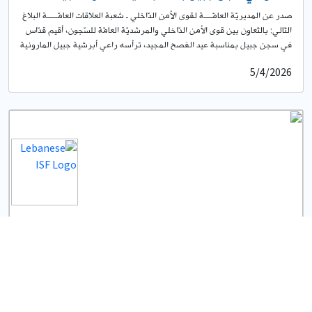
صدر عن المديريّة العامّــــة لقوى الأمن الدّاخلي ـ شعبة العلاقات العامّـــــة البلاغ
التّالي: بالتّعاون بين قوى الأمن الدّاخلي والمرشديّة العامّة للسّجون، أقيم قدّاس
في سجن جبيل بمناسبة عيد الفصح المجيد، ترأسه راعي أبرشية جبيل المارونية
المطران ميشال عون، بمعاونة عددٍ من الكهنة، وبحضور قائمقام جبيل السيّدة
5/4/2026
نتالي مرعي الخوري، آمر فصيلة جبيل المقدّم أنطونيو يمين، آمر سجن جبيل
النقيب سليمان مضفر، رئيس بلدية يانوح وهدينة – جبيل السيّد روجيه انطوان
البعيني، ومن الهيئة التنفيذية في”المرشدية العامة للسجون في لبنان” رئيس
لجنة العلاقات العامة المركزية الأستاذ جوزاف محفوض، رئيسة دائرة الشؤون
الاجتماعية السيدة جمال شلهوب، الراهبة المرشدة ماريا غوريتي، وعناصر
السّجن وعددٍ من السّجناء. وقد ركّز المطران عون في عِظته على معاني العيد،
شاكرا كل المهتمّين والمعنيين بأمور إصلاح السّجناء، مؤكدًا على ضرورة منح
السّجين فرصة أخرى للانخراط مجدّدًا في المجتمع.
0
3
زيارة طلاب من كلية الحقوق في جامعة الحكمة لفصيلة
رأس بيروت النموذجية
بتاريخ 27-02-2026، استقبلت فصيلة رأس بيروت في قوى الأمن الداخلي طلاب
كلية الحقوق في جامعة الحكمة، بإشراف محامين متخصّصين، في زيارة ميدانية