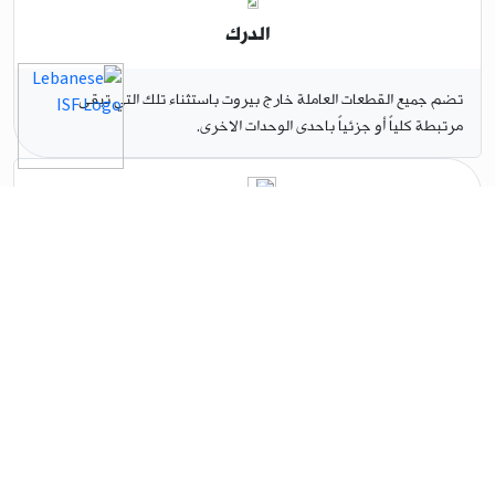
الدرك
تضم جميع القطعات العاملة خارج بيروت باستثناء تلك التي تبقى
مرتبطة كلياً أو جزئياً باحدى الوحدات الاخرى.
الإدارة المركزية
تضم القطعات الإدارية والفنية المنوط بها إدارة أموال وأعتدة ولوازم قوى
الأمن الداخلي والابنية العائدة لها أو الموضوعة بتصرفها.
الشرطة القضائية
تشمل صلاحياتها جميع الاراضي اللبنانية وتضم قطعات الضابطة