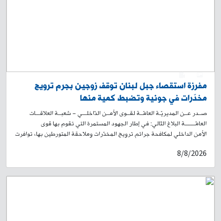
0
1
مفرزة استقصاء جبل لبنان توقف زوجين بجرم ترويج
مخدّرات في جونية وتضبط كمية منها
صــدر عــن المديريّـة العامّــة لقــوى الأمــن الدّاخلـــي – شعبــة العلاقـــات
العامّـــــــة البلاغ التّالي: في إطار الجهود المستمرة التي تقوم بها قوى
الأمن الداخلي لمكافحة جرائم ترويج المخدّرات وملاحقة المتورطين بها، توافرت
معلومات لدى مفرزة استقصاء جبل لبنان في وحدة الدرك الإقليمي حول قيام
8/8/2026
شخص بترويج المواد المخدّرة على متن دراجة آلية في محلة جونية – طريق
المعاملتين. بنتيجة المتابعة والرصد، تمكّنت قوة من المفرزة، بتاريخ 28-07-
2026، من توقيفه على متن دراجة آلية لونها أزرق وأسود، برفقة زوجته، وهما:
- ج. ر. (مواليد عام 2007، لبناني) - ك. غ. (مواليد عام 2007، لبنانية) وبتفتيشهما،
عُثر بحوزتهما على: كمية من مادة بيضاء اللون، موزّعة داخل عبوات وأكياس
مختلفة الأحجام ومعدّة للترويج. ثلاثة أكياس تحتوي على مادة حشيشة الكيف.
مبلغ مالي وهاتفين خلويين. وخلال توقيفهما، صرّحا بوجود كمية إضافية من