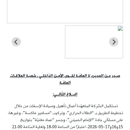
صـدر عـن المديريـّة العامّـة لقــوى الأمـن الدّاخلـي ـ شعبـة العلاقـات
العامّـة
البــلاغ التّالــي:
تستكمل الشّركة المتعهّدة أعمال تأهيل وصيانة الإسفلت من خلال
تخطيط الطريق بـ “الطلاء الحراري”، وتركيب “مسامير عاكسة”، وغيرها،
على مسلكَي جادة “الإمام الخميني”، وجسر “عماد مغنيّة” بتواريخ
15و16و17-05-2026، اعتبارًا من الساعة 18،00 ولغاية السّاعة 21،00