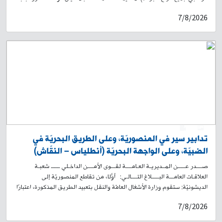
القضائيَّة في وحدة الشَّرطة القضائيّة المدعو: - ح. و. (مواليد عام 1987، لبناني)
7/8/2026
بجرم احتيال الذي يعمل كمتخصّص في تجهيز مطابخ منزليّة وأعمال "نجارة"،
ويستخدم بعض منصّات التواصل الاجتماعي ليعرض عليها خدماته. ولدى
مراجعته من قبل روّاد هذه المواقع، يتمّ الاتّفاق على مبلغ معيّن لقاء وعده لهم
بإنجاز العمل. ثمّ يستحصل منهم على "رعبون" كدفعة أوليّة، ويتوارى بعدها عن
الأنظار. لذلك تعمّم هذه المديريّة العامّة صورته، وتطلب من الذين وقعوا ضحيّة
أعماله، وتعرّفوا إليه، الحضور إلى مركز مفرزة بعبدا القضائيّة في وحدة الشّرطة
القضائيّة الكائن في سراي بعبدا، أو الاتّصال على أحد الرقمَين: 921115-05 /
922173-05، تمهيدًا لاتّخاذ الإجراءات القانونيّة اللّازمة.
0
1
تدابير سير في المنصوريّة، وعلى الطريق البحريّة في
الضبيّة، وعلى الواجهة البحريّة (أنطلياس – النقّاش)
صــــدر عـــــن المــديريـة العـامــــة لقـــوى الأمــــن الداخـلي ــــــ شعبـة
العلاقـات العامـــة البـــــلاغ التــــالـي: أوّلًا، من تقاطع المنصوريّة إلى
الديشونيّة: ستقوم وزارة الأشغال العامّة والنقل بتعبيد الطريق المذكورة، اعتبارًا
من السّاعة 07،00 من تاريخ الغد 08-08-2026، ولغاية السّاعة 19،00 من
7/8/2026
التاريخ عينه. لذلك، سيتمّ منع المرور على الطريق المذكورة طيلة فترة الأشغال،
وتحويل السير إلى الطرقات الداخليّة المحيطة. ثانيًا، من نفق نهر الكلب حتّى