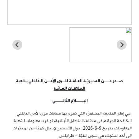
صــدر عــــن المديريّـة العـامّـة لقــوى الأمــن الـدّاخلي ـ شعبة
العـلاقـات العـامّـة
البــــــلاغ التّالــــــي
:
في إطار المتابعة المستمرّة التي تقوم بها قطعات قوى الأمن الداخلي
لمكافحة الجرائم في مختلف المناطق اللّبنانية، توافرت معلومات لشعبة
المعلومات، بتاريخ 9-6-2026، حول التّحضير لإدخال كميّة من المخدّرات
الى أحد السّجناء في سجن القبّة – طرابلس.