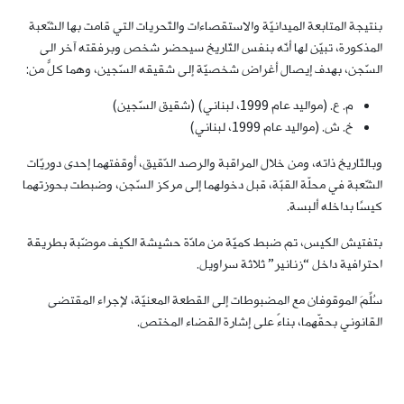
بنتيجة المتابعة الميدانيّة والاستقصاءات والتّحريات التي قامت بها الشّعبة
المذكورة، تبيّن لها أنّه بنفس التّاريخ سيحضر شخص وبرفقته آخر الى
السّجن، بهدف إيصال أغراض شخصيّة إلى شقيقه السّجين، وهما كلٌّ من:
م. ع. (مواليد عام 1999، لبناني) (شقيق السّجين)
خ. ش. (مواليد عام 1999، لبناني)
وبالتّاريخ ذاته، ومن خلال المراقبة والرصد الدّقيق، أوقفتهما إحدى دوريّات
الشّعبة في محلّة القبّة، قبل دخولهما إلى مركز السّجن، وضبطت بحوزتهما
كيسًا بداخله ألبسة.
بتفتيش الكيس، تم ضبط كميّة من مادّة حشيشة الكيف موضّبة بطريقة
احترافية داخل “زنانير” ثلاثة سراويل.
سُلِّمَ الموقوفان مع المضبوطات إلى القطعة المعنيّة، لإجراء المقتضى
القانوني بحقّهما، بناءً على إشارة القضاء المختص.