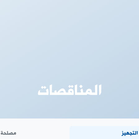
المناقصات
لتجهيز
مصلحة ا