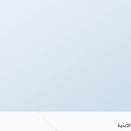
لأبنية