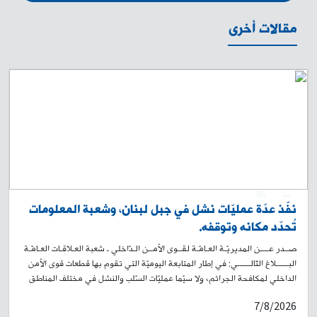
مقالات أخرى
0
1
نفّذ عدّة عمليّات نشل في جبل لبنان، وشعبة المعلومات
تُحدّد مكانه وتوقفه.
صــدر عــــن المديريّـة العـامّـة لقــوى الأمــن الـدّاخلي ـ شعبة العـلاقـات العـامّـة
البــــــلاغ التّالــــــي: في إطار المتابعة اليوميّة التي تقوم بها قطعات قوى الأمن
الداخلي لمكافحة الجرائم، ولا سيّما عمليّات السّلب والنشل في مختلف المناطق
اللّبنانية، توافرت معلومات لدى شعبة المعلومات، حول قيام شخص بتنفيذ عمليات
7/8/2026
نشل في مناطق جبل لبنان، وقد تداولت مواقع التواصل الاجتماعي فيديو يوثّق