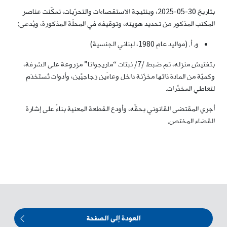
بتاريخ 30-05-2025، وبنتيجة الاستقصاءات والتحرّيات، تمكّنت عناصر
المكتب المذكور من تحديد هويته، وتوقيفه في المحلّة المذكورة، ويُدعى:
و. أ. (مواليد عام 1980، لبناني الجنسية)
بتفتيش منزله، تم ضبط /7/ نبتات “ماريجوانا” مزروعة على الشرفة،
وكميّة من المادة ذاتها مخزّنة داخل وعاءَين زجاجيَّين، وأدوات تُستَخدَم
لتعاطي المخدِّرات.
أجري المقتضى القانوني بحقّه، وأودع القطعة المعنية بناءً على إشارة
القضاء المختص.
العودة إلى الصفحة