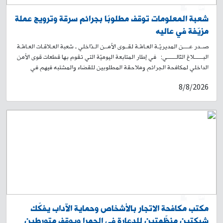
0
1
شعبة المعلومات توقف مطلوبًا بجرائم سرقة وترويج عملة
مزيّفة في عاليه
صــدر عــــن المديريّـة العـامّـة لقــوى الأمــن الـدّاخلي ـ شعبة العـلاقـات العـامّـة
البــــــلاغ التّالــــــي: في إطار المتابعة اليوميّة التي تقوم بها قطعات قوى الأمن
الداخلي لمكافحة الجرائم وملاحقة المطلوبين للقضاء والمشتبه فيهم في
مختلف المناطق اللبنانية، وبنتيجة المتابعة الميدانية والاستعلامية التي تجريها
8/8/2026
القطعات المختصّة في شعبة المعلومات، تمكّنت من تحديد مكان وجود مطلوب
للقضاء بجرائم سرقة وترويج عملة مزيّفة، وذلك في محلّة البساتين – عاليه،
ويدعى: ط. ز. (مواليد 1984، لبناني) بحقّه 4 مذكّرات بجرائم سرقة وترويج
عملة مزيّفة. وبعد عملية رصدٍ ومراقبة دقيقة، تمكّنت إحدى دوريّات الشّعبة من
توقيفه في المحلّة المذكورة. وبتفتيشه ضبط بحوزته: مسدس حربي مع ممشط
19 أنبوب تلوين يرجّح استخدامها بعمليات التزوير شارة عسكرية لون أسود 6
هواتف خلوية أجري المقتضى القانوني بحقّه، وأودع مع المضبوطات المرجع
المعني، بناءً على إشارة القضاء المختصّ.
0
1
مكتب مكافحة الاتجار بالأشخاص وحماية الآداب يفكّك
شبكتين منظّمتين للدعارة في الحمرا ويوقف متورطين