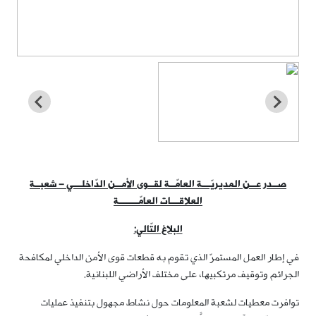
صــدر عــن المديريّـــة العامّــة لقــوى الأمــن الدّاخلـــي – شعبــة
العلاقـــات العامّـــــــة
البلاغ التّالي:
في إطار العمل المستمرّ الذي تقوم به قطعات قوى الأمن الداخلي لمكافحة
الجرائم وتوقيف مرتكبيها، على مختلف الأراضي اللبنانية.
توافرت معطيات لشعبة المعلومات حول نشاط مجهول بتنفيذ عمليات