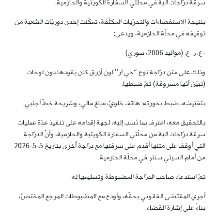
سرقة درّاجات آلية في محلّتَي السفارة الكويتية والحازمية.
بنتيجة الاستقصاءات والتحرّيات المكثّفة، تمكّنت إحدى دوريّات الشعبة من
توقيفه في محلّة الحازمية، ويدعى:
-ع. ر. ع. (مواليد 2006، سوري)
وذلك على متن درّاجة نوع “جي آر” لون أزرق كان يقودها دون لوحات
(تبيّن أنّها مسروقة) تمّ ضبطها.
بتفتيشه، ضبط بحوزته: هاتف خلويّ، مبلغ مالي، وشريحة خطّ أجنبي.
بالتحقيق معه، اعترف بما نُسب إليه، لجهة إقدامه على تنفيذ عدّة عمليات
سرقة درّاجات آلية من محلّتي السفارة الكويتية والحازمية، وأنّ الدرّاجة
التي أوقف على متنها أقدم على سرقتها مع درّاجة أُخرى بتاريخ 5-5-2026
من أمام السيتي سنتر في محلّة الحازمية.
تمّ استدعاء صاحب الدرّاجة المضبوطة وتسليمها له.
أجري المقتضى القانوني بحقّه، وأودع مع المضبوطات المرجع المختصّ،
بناءً على إشارة القضاء.