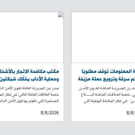
0
1
0
المعلومات توقف مطلوبًا
مكتب مكافحة الاتجار بالأشخ
م سرقة وترويج عملة مزيّفة
وحماية الآداب يفكّك شبكتين
ليه
منظّمتين للدعارة في الحمرا
ـــن المديريّـة العـامّـة لقــوى الأمــن
صدر عن المديريّة العامّة لقوى الأمن الدّ
ويوقف متورطين
ي ـ شعبة العـلاقـات العـامّـة البــــــلاغ
شعبة العلاقات العامّة التالي: في إطار الم
ــــي: في إطار المتابعة اليوميّة التي
المستمرة التي تقوم بها قوى الأمن الداخ
ها قطعات قوى الأمن الداخلي لمكافحة
لمكافحة الجرائم المخلّة بالآداب العامة
8/8/2026
8/8
م وملاحقة المطلوبين للقضاء والمشتبه
وتفكيك الشبكات التي تمتهن الاتجار
 مختلف المناطق اللبنانية، وبنتيجة
ة الميدانية والاستعلامية التي تجريها
07-2026 معلومات لدى مكتب مكافحة ال
ت المختصّة في شعبة المعلومات،
بالأشخاص وحماية الآداب في وحدة الشر