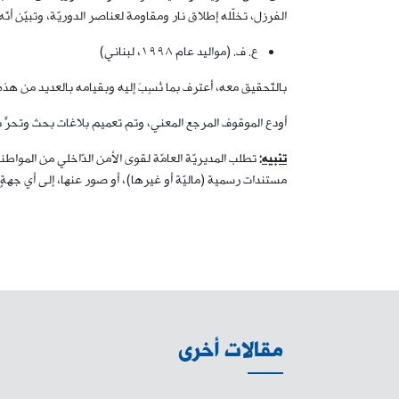
الفرزل، تخلّله إطلاق نار ومقاومة لعناصر الدوريّة، وتبيّن أنّه
ع. ف. (مواليد عام ١٩٩٨، لبناني)
بالتّحقيق معه، أعترف بما نُسِبَ إليه وبقيامه بالعديد من هذه ا
أودع الموقوف المرجع المعني، وتم تعميم بلاغات بحث وتحرٍّ 
تنبيه
:
تطلب المديريّة العامّة لقوى الأمن الدّاخلي من المواط
مستندات رسمية (ماليّة أو غيرها)، أو صور عنها، إلى أي جهة
مقالات أخرى