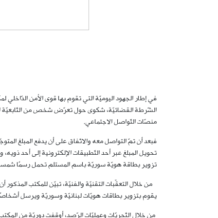
في إطار الجهود اليوميّة التي تقوم بها قوى الأمن الدّاخلي لم
الشّرطة القضائيّة، شكوى حول تعرّض شخص من التّابعيّة الس
منصّات التّواصل الاجتماعي.
فبعد أن تمّ التواصل معه والاتّفاق على أن يدفع المبلغ المتوج
تحويل المبلغ عبر أحد التّطبيقات الإلكترونية إلى أحد ذويه،
تزوير بطاقة هويّة سوريّة باسم المستلم تحمل رسمًا شمسيًّا عا
من خلال التعقّبات التقنيّة والفنيّة، تبيّن للمكتب المذكور
يقوم بتزوير بطاقات هويّات لبنانيّة وسوريّة ويرسل أشخاصًا 
من خلال التّحريّات وعمليّات الرّصد، أوقفت دوريّة من المكت