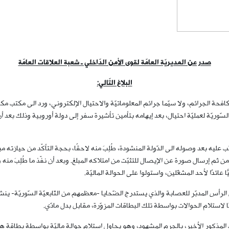
صدر عن المديريّة العامّة لقوى الأمن الدّاخلي ـ شعبة العلاقات العامّة
البلاغ التّالي:
كافحة الجرائم، ولا سيّما جرائم المعلوماتيّة والاحتيال الإلكتروني، ورد الى مكتب مك
ّوريّة لعمليّة احتيال، بعد إيهامه بتأمين تأشيرة سفر إلى دولة أوروبية وذلك ب
ّب عليه بعد وصوله الى الدّولة المنشودة، طُلِبَ منه لاحقًا، بحجة التأكّد من حيازته 
 ومن ثم إرسال صورة عن الإيصال للتثبّت من امتلاكه المبلغ. وبعد أن نفّذ ما طُلِبَ
ئدًا لأحد المشغّلين، واستولوا على الحوالة الماليّة.
 أن الرأس المدبّر للعصابة والذي يستدرج الضّحايا -معظمهم من التّابعيّة السّوريّة
لاستلام الحوالات بواسطة تلك البطاقات المزوّرة، مقابل بدل مادّي.
ب المذكور الأخير، بالجرم المشهود، وهو يحاول استلام حوالة ماليّة بواسطة بطاقة هوي