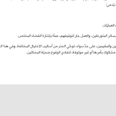
 يُدعى:
لعمليّات.
بسائر المتورطين، والعمل جارٍ لتوقيفهم، عملًا بإشارة القضاء المختص.
نين والمقيمين، على حدٍّ سواء، توخّي الحذر من أساليب الاحتيال المختلفة. وفي هذا 
ٍ مشكوك بأمرها أو غير موثوقة، لتفادي الوقوع ضحيّة المحتالين.