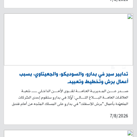
بجرم احتيال الذي يعمل كمتخصّص في تجهيز مطابخ منزليّة وأعمال "نجارة"،
ويستخدم بعض منصّات التواصل الاجتماعي ليعرض عليها خدماته. ولدى
مراجعته من قبل روّاد هذه المواقع، يتمّ الاتّفاق على مبلغ معيّن لقاء وعده لهم
بإنجاز العمل. ثمّ يستحصل منهم على "رعبون" كدفعة أوليّة، ويتوارى بعدها عن
الأنظار. لذلك تعمّم هذه المديريّة العامّة صورته، وتطلب من الذين وقعوا ضحيّة
أعماله، وتعرّفوا إليه، الحضور إلى مركز مفرزة بعبدا القضائيّة في وحدة الشّرطة
القضائيّة الكائن في سراي بعبدا، أو الاتّصال على أحد الرقمَين: 921115-05 /
922173-05، تمهيدًا لاتّخاذ الإجراءات القانونيّة اللّازمة.
0
1
تدابير سير في بدارو، والسوديكو، والجعيتاوي، بسبب
أعمال برش وتخطيط وتعبيد.
صــــدر عـــــن المــديريـة العـامــــة لقـــوى الأمــــن الداخـلي ــــــ شعبـة
العلاقـات العامـــة البـــــلاغ التــــالـي: أوّلًا: في بدارو ستقوم إحدى الشّركات
المتعهّدة بأعمال "برش للإسفلت" في بدارو على المسلك المتّجه من أمام فندق
Smallville البويك نحو تقاطع المتحف، اعتبارًا من السّاعة 19،00 من تاريخ اليوم
7/8/2026
07-08-2026، ولغاية السّاعة 05،00 من يوم غد 08-08-2026. على أن تبدأ
أعمال التعبيد السّاعة 08،00 من تاريخ 08-08-2026، ولغاية السّاعة 17،00 من
التاريخ عينه. علمًا أنّ الأشغال ستؤدّي إلى منع المرور، وتحويل السير من تقاطع
بدارو يمينًا باتّجاه بيت المحامي- مستديرة العدليّة، أو يسارًا باتّجاه شارع بدارو.