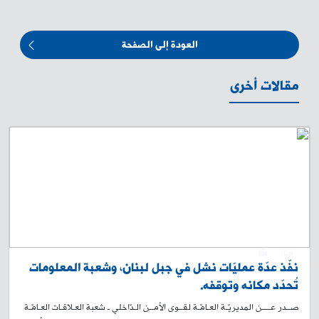
العودة إلى الصفحة
مقالات أخرى
0
1
نفّذ عدّة عمليّات نشل في جبل لبنان، وشعبة المعلومات
تُحدّد مكانه وتوقفه.
صــدر عــــن المديريّـة العـامّـة لقــوى الأمــن الـدّاخلي ـ شعبة العـلاقـات العـامّـة