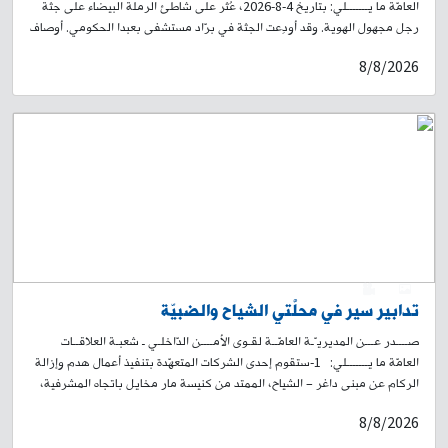
العامّة ما يـــــــلي: بتاريخ 4-8-2026، عُثر على شاطئ الرملة البيضاء على جثة
رجل مجهول الهوية. وقد أودِعت الجثة في برّاد مستشفى بعبدا الحكومي. أوصاف
الجثّة: رجل في العقد الرابع من العمر، طوله نحو 167 سم، نحيل البنية، حنطيّ
8/8/2026
البشرة، شعره أسود، ولديه لحية وشارب، ويرتدي بنطالًا أسود وقميصًا قطنيًا
قصير الأكمام بلون بني فاتح. لذلك، وبناءً على إشارة القضاء المختص، تطلب
المديريّة العامّة لقوى الأمن الدّاخلي من ذويه أو ممّن يعرف عنه شيئًا، الاتصال
بفصيلة الرملة البيضاء في وحدة شرطة بيروت على الرقم: 771932-01، لاتّخاذ
الإجراءات القانونيّة اللّازمة، تمهيدًا لاستلام الجثّة.
0
1
تدابير سير في محلّتَي الشياح والضبيّة
صــــدر عـــن المديريـّـة العامّــة لقـوى الأمــــن الدّاخلـي ـ شعبـة العلاقــات
العامّة ما يـــــــلي: 1-ستقوم إحدى الشركات المتعهّدة بتنفيذ أعمال هدم وإزالة
الركام عن مبنى داغر – الشياح، الممتد من كنيسة مار مخايل باتجاه المشرفية،
والذي تضرّر جراء العدوان الإسرائيلي على لبنان، وبسبب وجود مخاطر على
8/8/2026
السلامة العامة، وذلك بتاريخ 9-8-2026، اعتبارًا من الساعة 6,00 صباحًا ولحين
الانتهاء من الأعمال، ولمدة يوم واحد. لذلك، سيتم منع المرور أمام السير القادم