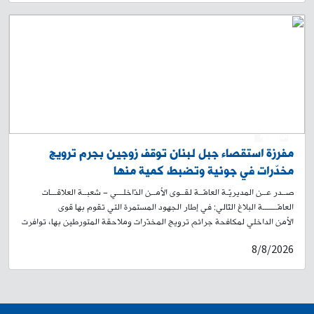
من تقاطع كنيسة مار مخايل باتجاه المشرفية، وتحويله باتجاه طريق صيدا
القديمة – المسلك الشرقي، وصولًا إلى روضة الشهيدين (الغبيري). 2-تُواصل
إحدى الشركات المتعهّدة تنفيذ مشروع بناء وتجهيز المعهد الوطني العالي
للموسيقى على الطريق البحرية في الضبيّة، وذلك لمدّة ستة أشهر إضافية.
وعليه، سيستمرّ تحويل السير طيلة الفترة المذكورة، على جزء من الطريق
المحاذية للمشروع من الجهة الجنوبية، إلى الطريق الفرعية البديلة الموازية،
بغية استكمال الأعمال المتبقّية. علمًا أنّ هذا التحويل لن يؤدّي إلى ازدحام سير
في المحلّة. يرجى من المواطنين أخذ العلم، والتقيّد بتوجيهات وإرشادات عناصر
قوى الأمن الداخلي، وبلافتات السير التوجيهية، تسهيلًا لحركة المرور.
0
1
مفرزة استقصاء جبل لبنان توقف زوجين بجرم ترويج
مخدّرات في جونية وتضبط كمية منها
صــدر عــن المديريّـة العامّــة لقــوى الأمــن الدّاخلـــي – شعبــة العلاقـــات
العامّـــــــة البلاغ التّالي: في إطار الجهود المستمرة التي تقوم بها قوى
الأمن الداخلي لمكافحة جرائم ترويج المخدّرات وملاحقة المتورطين بها، توافرت
معلومات لدى مفرزة استقصاء جبل لبنان في وحدة الدرك الإقليمي حول قيام
8/8/2026
شخص بترويج المواد المخدّرة على متن دراجة آلية في محلة جونية – طريق
المعاملتين. بنتيجة المتابعة والرصد، تمكّنت قوة من المفرزة، بتاريخ 28-07-
2026، من توقيفه على متن دراجة آلية لونها أزرق وأسود، برفقة زوجته، وهما:
- ج. ر. (مواليد عام 2007، لبناني) - ك. غ. (مواليد عام 2007، لبنانية) وبتفتيشهما،
عُثر بحوزتهما على: كمية من مادة بيضاء اللون، موزّعة داخل عبوات وأكياس