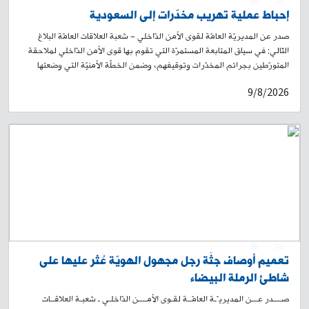
0
1
إحباط عملية تهريب مخدّرات إلى السعودية
صدر عن المديريّة العامّة لقوى الأمن الدّاخلي – شعبة العلاقات العامّة البلاغ
التّالي: في سياق المتابعة المستمرّة التي تقوم بها قوى الأمن الدّاخلي لملاحقة
المتورّطين بجرائم المخدّرات وتوقيفهم، وضمن الخطّة الأمنيّة التي وضعتها
وحدة الشّرطة القضائيّة لمكافحة هذه الآفة والحدّ من انتشارها، بتاريخ 17—7-
9/8/2026
2026، توافرت معلومات لدى مكتب مكافحة المخدّرات المركزي حول التّحضير
لعمليّة تهريب مخدّرات إلى المملكة العربيّة السّعوديّة عبر إحدى شركات الشّحن.
من خلال عمليّة رصد ومتابعة للشّحنة، تمّ توقيف الشّخص ناقل الطّرد أثناء
تسليمه في شركة الشّحن، وتبيّن أنّه يدعى: ح. ن. (مواليد عام 1977، لبناني)
بتفتيش الطّرد، تّم ضبط ما يُقارب ٥٠٠٠ حبّة مخدّرة "كبتاغون" موضّبة
بطريقة احترافيّة داخل صندوق مزهريّة. أجري المقتضى القانوني بحقّ
الموقوف، ولا يزال التّحقيق مستمرًّا لتوقيف سائر المتورّطين، بإشراف القضاء
المختصّ.
0
1
تعميم أوصاف جثّة رجل مجهول الهويّة عُثر عليها على
شاطئ الرملة البيضاء
صــــدر عـــن المديريـّـة العامّــة لقـوى الأمــــن الدّاخلـي ـ شعبـة العلاقــات