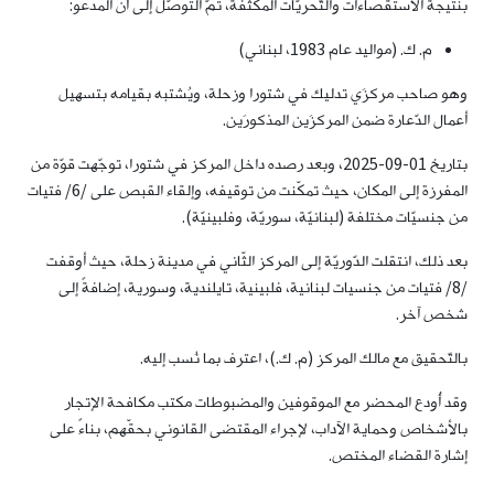
بنتيجة الاستقصاءات والتّحريّات المكثّفة، تمّ التوصّل إلى أن المدعو:
م. ك. (مواليد عام 1983، لبناني)
وهو صاحب مركزَي تدليك في شتورا وزحلة، ويُشتبه بقيامه بتسهيل
أعمال الدّعارة ضمن المركزَين المذكورَين.
بتاريخ 01-09-2025، وبعد رصده داخل المركز في شتورا، توجّهت قوّة من
المفرزة إلى المكان، حيث تمكّنت من توقيفه، وإلقاء القبص على /6/ فتيات
من جنسيّات مختلفة (لبنانيّة، سوريّة، وفلبينيّة).
بعد ذلك، انتقلت الدّوريّة إلى المركز الثّاني في مدينة زحلة، حيث أوقفت
/8/ فتيات من جنسيات لبنانية، فلبينية، تايلندية، وسورية، إضافةً إلى
شخص آخر.
بالتّحقيق مع مالك المركز (م. ك.)، اعترف بما نُسب إليه.
وقد أُودع المحضر مع الموقوفين والمضبوطات مكتب مكافحة الإتجار
بالأشخاص وحماية الآداب، لإجراء المقتضى القانوني بحقّهم، بناءً على
إشارة القضاء المختص.