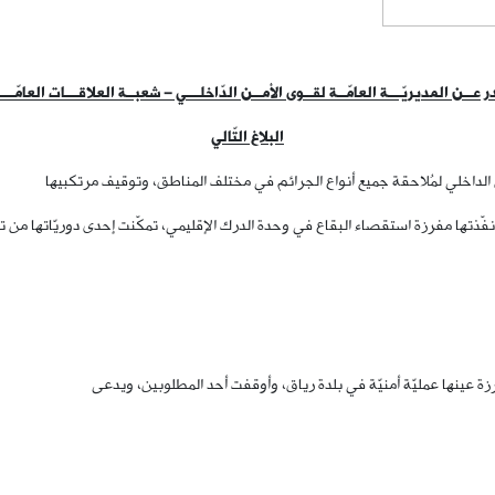
 عــن المديريّـــة العامّــة لقــوى الأمــن الدّاخلـــي – شعبــة العلاقـــات العامّــــ
البلاغ التّالي
 الداخلي لمُلاحقة جميع أنواع الجرائم في مختلف المناطق، وتوقيف مرتكبيها
ستقصاءات التي نفّذتها مفرزة استقصاء البقاع في وحدة الدرك الإقليمي، تمكّنت إحدى دوريّات