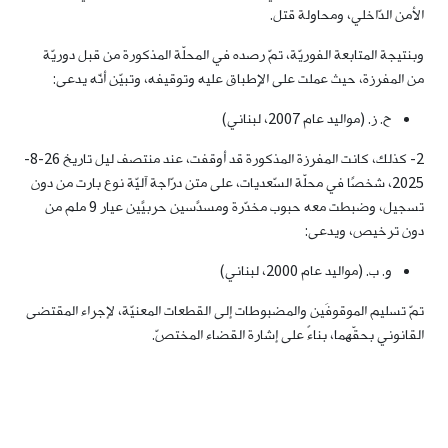
الأمن الدّاخلي، ومحاولة قتل.
وبنتيجة المتابعة الفوريّة، تمّ رصده في المحلّة المذكورة من قبل دوريّة
من المفرزة، حيث عملت على الإِطباق عليه وتوقيفه، وتبيّن أنّه يدعى:
ح. ز. (مواليد عام 2007، لبناني)
2- كذلك، كانت المفرزة المذكورة قد أوقفت، عند منتصف ليل تاريخ 26-8-
2025، شخصًا في محلّة السّعديات، على متن درّاجة آليّة نوع بارت من دون
تسجيل، وضبطت معه حبوب مخدّرة ومسدّسَين حربيّيَن عيار 9 ملم من
دون ترخيص، ويدعى:
و. ب. (مواليد عام 2000، لبناني)
تمّ تسليم الموقوفَين والمضبوطات إلى القطعات المعنيّة، لإجراء المقتضى
القانوني بحقّهما، بناءً على إشارة القضاء المختصّ.