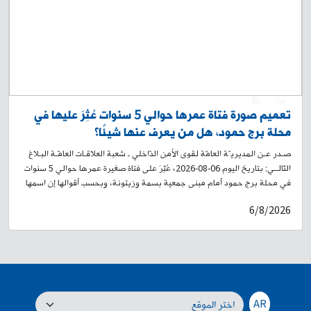
العربية. لذلك، يُرجى من المواطنين أخذ العلم، والتقيّد بتوجيهات وإرشادات
عناصر قوى الأمن الداخلي، وبلافتات السير التوجيهية، تسهيلًا لحركة المرور.
0
1
تعميم صورة فتاة عمرها حوالي 5 سنوات عُثِرَ عليها في
محلة برج حمود، هل من يعرف عنها شيئًا؟
صـدر عـن المديريـّة العامّة لقوى الأمن الدّاخلي ـ شعبة العلاقـات العامّـة البـلاغ
التّالــي: بتاريخ اليوم 06-08-2026، عُثِرَ على فتاة صغيرة عمرها حوالي 5 سنوات
في محلة برج حمود أمام مبنى جمعية بسمة وزيتونة، وبحسب أقوالها إن اسمها
أمل، ووالدها يدعى عمر محمد حسن سوري الجنسية، ووالدتها سيلينا، وأنها من
6/8/2026
سكان محلة طريق المطار. لذلك، وبناءً على إشارة القضاء المختص، تُعمِّم
المديرية العامة لقوى الأمن الداخلي صورتها، وتطلب من الذين لديهم أي
معلومات عنها أو عن عائلتها، إبلاغ ذويها الحضور إلى فصيلة برج حمود في وحدة
الدرك الإقليمي، أو الاتصال على الرقم: ٢٦٢٧٨٦-01، لاتخاذ الإجراءات القانونية
اللازمة، تمهيدًا لإعادتها إلى ذويها.
AR