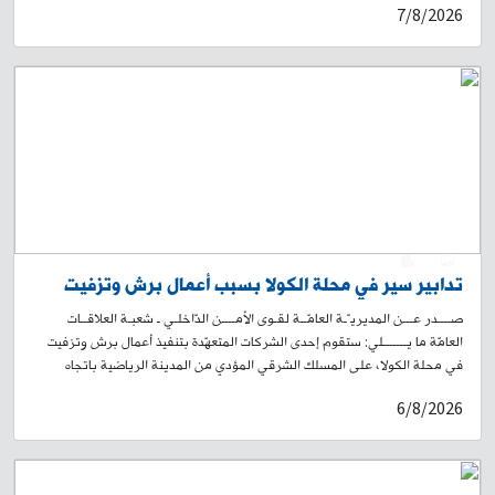
7/8/2026
بجرم احتيال الذي يعمل كمتخصّص في تجهيز مطابخ منزليّة وأعمال "نجارة"،
ويستخدم بعض منصّات التواصل الاجتماعي ليعرض عليها خدماته. ولدى
مراجعته من قبل روّاد هذه المواقع، يتمّ الاتّفاق على مبلغ معيّن لقاء وعده لهم
بإنجاز العمل. ثمّ يستحصل منهم على "رعبون" كدفعة أوليّة، ويتوارى بعدها عن
الأنظار. لذلك تعمّم هذه المديريّة العامّة صورته، وتطلب من الذين وقعوا ضحيّة
أعماله، وتعرّفوا إليه، الحضور إلى مركز مفرزة بعبدا القضائيّة في وحدة الشّرطة
القضائيّة الكائن في سراي بعبدا، أو الاتّصال على أحد الرقمَين: 921115-05 /
922173-05، تمهيدًا لاتّخاذ الإجراءات القانونيّة اللّازمة.
0
1
تدابير سير في محلة الكولا بسبب أعمال برش وتزفيت
صــــدر عـــن المديريـّـة العامّــة لقـوى الأمــــن الدّاخلـي ـ شعبـة العلاقــات
العامّة ما يـــــــلي: ستقوم إحدى الشركات المتعهّدة بتنفيذ أعمال برش وتزفيت
في محلة الكولا، على المسلك الشرقي المؤدي من المدينة الرياضية باتجاه
تقاطع الكولا الشرقية، ومن ثم يمينًا باتجاه طريق الجديدة – شارع سليمان
6/8/2026
البستاني صعودًا لغاية حلويات الداعوق. سيُباشَر بالأعمال اعتبارًا من الساعة
19:00 من تاريخ اليوم 6-8-2026، ولغاية الساعة 19:00 من تاريخ 9-8-2026.
وسيؤدي ذلك إلى منع المرور في المكان، وتحويل السير القادم من المدينة
الرياضية باتجاه الكولا الشرقية إلى شارع محمد خرمة، وصولًا إلى شارع الجامعة