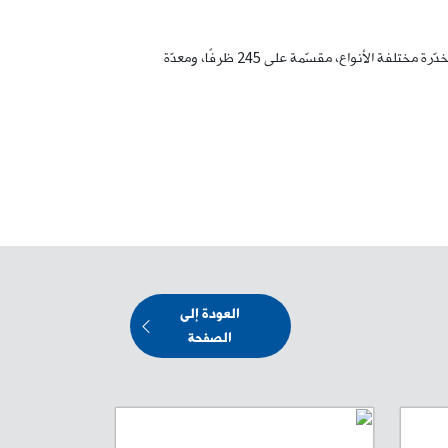
بتاريخ 30-10-2025، داهمت إحدى دوريّات الشّعبة الغرفة، وضبطت في داخلها بندقية “كلاشنكوف” مع ممشط و25 طلقة، وكميّة من المواد المخدّرة مختلفة الأنواع، مقسّمة على 245 ظرفًا، ومعدّة
العودة إلى
الصفحة