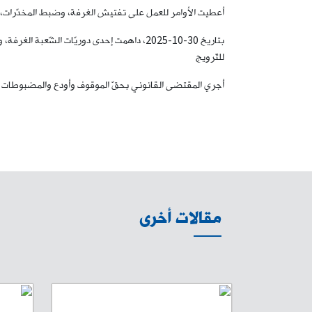
أعطيت الأوامر للعمل على تفتيش الغرفة، وضبط المخدّرات، ب
للتّرويج
أجري المقتضى القانوني بحقّ الموقوف وأودع والمضبوطات ال
مقالات أخرى