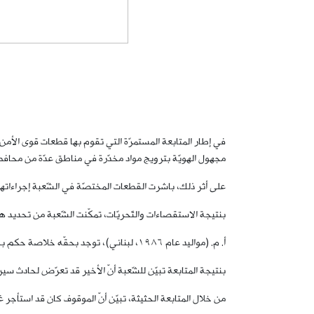
في إطار المتابعة المستمرّة التي تقوم بها قطعات قوى الأمن
مجهول الهويّة بترويج مواد مخدّرة في مناطق عدّة من محافظ
على أثر ذلك، باشرت القطعات المختصّة في الشّعبة إجراءاتها ا
بنتيجة الاستقصاءات والتّحريّات، تمكّنت الشّعبة من تحديد ه
أ. م. (مواليد عام ١٩٨٦، لبناني)، توجد بحقّه خلاصة حكم بجرم تهديد
بنتيجة المتابعة تبيّن للشّعبة أنّ الأخير قد تعرّض لحادث سي
من خلال المتابعة الحثيثة، تبيّن أنّ الموقوف كان قد استأجر 