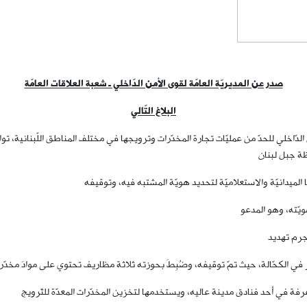
صدر عن المديريّة العامّة لقوى الأمن الدّاخلي ـ شعبة العلاقات العامّة
البلاغ التّالي
 الدّاخلي للحدّ من عمليّات تجارة المخدّرات وترويجها في مختلف المناطق اللّبنان
ة جبل لبنان
لميدانيّة والاستعلاميّة لتحديد هويّة المشتبه فيه، وتوقيفه
ويّته، وهو المدعو
ر في الكحّالة، حيث تمّ توقيفه، وضُبِطَ بحوزته ثلاثة مظاريف تحتوي على موادَ مخدّر
غرفة في أحد فنادق مدينة عاليه، ويستخدمها لتخزين المخدّرات المعدّة للتّرويج