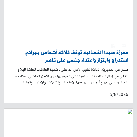
وقد زُوّد هذا المخفر بخطوط اتصال خاصة تابعة لقوى الأمن الداخلي، تضمن
استمرارية التواصل مع مختلف الخطوط المحلية والجهات المعنية، بما يؤمّن
حسن سير العمل ويحول دون تأثّره بهذه الأعطال. تهيب قوى الأمن بجميع وسائل
الإعلام وناشري المحتوى التثبّت من المعلومات من مصادرها الرسمية قبل
نشرها، ولا سيّما في ظلّ الظروف الدقيقة التي تمرّ بها البلاد.
0
1
مفرزة صيدا القضائية توقف ثلاثة أشخاص بجرائم
استدراج وابتزاز واعتداء جنسي على قاصر
صدر عن المديريّة العامّة لقوى الأمن الداخلي ـ شعبة العلاقات العامّة البلاغ
التّالي في إطار المتابعة المستمرّة التي تقوم بها قوى الأمن الداخلي لمكافحة
الجرائم على جميع أنواعها، بما فيها الاغتصاب والتحرّش والابتزاز وتوقيف
مرتكبيها، تمكّنت مفرزة صيدا القضائية في وحدة الشرطة القضائية من توقيف
5/8/2026
ثلاثة أشخاص وقعت ضحيّة أفعالهم الجرمية فتاة قاصر تبلغ من العمر ١٣ عامًا.
بحيث أحيلت إلى مفرزة صيدا القضائية شكوى مقدّمة من ذوي فتاة قاصر ضدّ 3
أشخاص من الجنسية اللبنانية بجرم تحرّش. باستماع إفادة القاصر، صرّحت بأنّ
المدّعى عليه الأوّل عمد إلى إغوائها بعلاقة غرامية، ثمّ قام بابتزازها بصور
عارية لها، ودفعها إلى سرقة مبلغ ١٢٠٠ دولار من منزل جدّها وتسليمه له،
وبأنّه أرسل الصور العارية إلى المدّعى عليه الثاني الذي ابتزّها بها ليقوم
بممارسة الجنس معها عبر استدراجها بطريقة احتيالية إلى إحدى الشقق