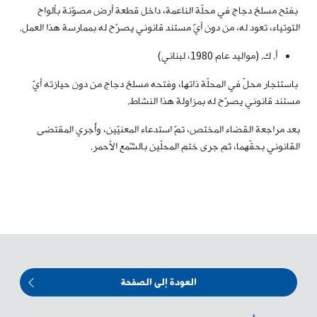
بفتح مسلخ دجاج في محلّة الناعمة، داخل قطعة أرض مصوّنة بألواح
التوتياء، تعود له، من دون أيّ مستند قانوني يصرّح له بممارسة هذا العمل.
أ. ك. (مواليد عام 1980، لبناني)
باستئجار محلّ في المحلّة ذاتها، وفتحه مسلخ دجاج من دون حيازته أيّ
مستند قانوني يصرّح له بمزاولة هذا النشاط.
بعد مراجعة القضاء المختص، تمّ استدعاء المعنيّين، وأُجري المقتضى
القانوني بحقّهما، ثم جرى ختم المحلّين بالشّمع الأحمر.
العودة إلى الصفحة