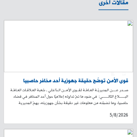
مقالات أخرى
0
1
قوى الأمن توضّح حقيقة جهوزية أحد مخافر حاصبيا
صــدر عــــن المديريّـة العـامّـة لقــوى الأمــن الـدّاخلي ـ شعبة العـلاقـات العـامّـة
البــــــلاغ التّالــــــي: في ضوء ما تمّ تداوله إعلاميًا حول أحد المخافر في قضاء
حاصبيا، وما تضمّنه من معلومات غير دقيقة بشأن جهوزيته، يهمّ المديرية
العامة لقوى الأمن الداخلي توضيح الحقائق الآتية: أولًا: فيما يخصّ السلاح
5/8/2026
والذخيرة، فإنّ جميع مخافر قوى الأمن الداخلي مزوّدة بما يلبّي حاجاتها، ما يضمن
تنفيذ المهمات الأمنية الموكلة إليها بكفاءة واستمرارية، خلافًا لما جرى تداوله.
ثانيًا: بالنسبة إلى الاتصالات، فإنّ الأعطال الحاصلة لا تقتصر على المخفر المشار
إليه أعلاه في قضاء حاصبيا، بل هي أعطال عامة تطاول عددًا من قرى القضاء.