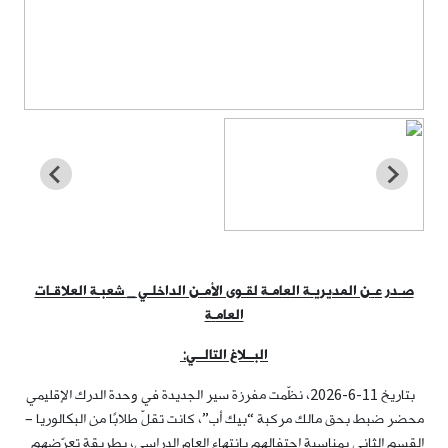
ص
ـ
در ع
ـ
ن المديري
ـ
ة ال
ع
امـة لقـوى الأم
ـ
ن الداخلـي
_
شعبـة العلاقـات
العام
ـ
ة
البــلاغ التالــي:
بتاريخ 11-6-2026، نظّمت مفرزة سير الجديدة في وحدة الدرك الإقليمي
محضر ضبط بحق مالك مركبة “بيك أب”، كانت تقلّ طلابًا من البكالوريا –
القسم الثاني بمناسبة احتفالهم بانتهاء العام الدراسي، بطريقة تعرّضهم