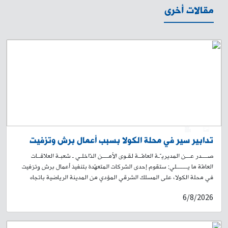
مقالات أخرى
0
1
تدابير سير في محلة الكولا بسبب أعمال برش وتزفيت
صــــدر عـــن المديريـّـة العامّــة لقـوى الأمــــن الدّاخلـي ـ شعبـة العلاقــات
العامّة ما يـــــــلي: ستقوم إحدى الشركات المتعهّدة بتنفيذ أعمال برش وتزفيت
في محلة الكولا، على المسلك الشرقي المؤدي من المدينة الرياضية باتجاه
تقاطع الكولا الشرقية، ومن ثم يمينًا باتجاه طريق الجديدة – شارع سليمان
6/8/2026
البستاني صعودًا لغاية حلويات الداعوق. سيُباشَر بالأعمال اعتبارًا من الساعة
19:00 من تاريخ اليوم 6-8-2026، ولغاية الساعة 19:00 من تاريخ 9-8-2026.
وسيؤدي ذلك إلى منع المرور في المكان، وتحويل السير القادم من المدينة