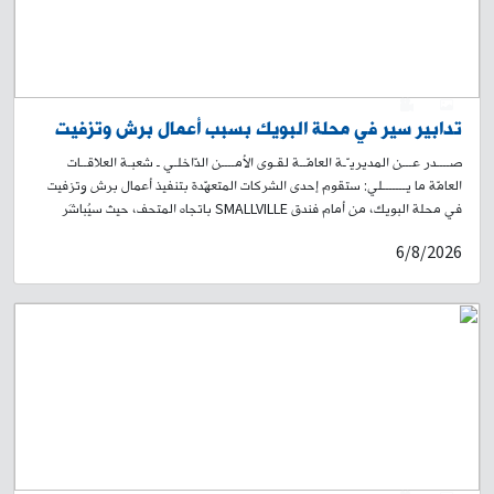
0
1
تدابير سير في محلة البويك بسبب أعمال برش وتزفيت
صــــدر عـــن المديريـّـة العامّــة لقـوى الأمــــن الدّاخلـي ـ شعبـة العلاقــات
العامّة ما يـــــــلي: ستقوم إحدى الشركات المتعهّدة بتنفيذ أعمال برش وتزفيت
في محلة البويك، من أمام فندق SMALLVILLE باتجاه المتحف، حيث سيُباشَر
بالأعمال على مرحلتَين: المرحلة الأولى: اعتبارًا من الساعة 19:00 من تاريخ 7-8-
6/8/2026
2026، ولغاية الساعة 05:00 من اليوم التالي تاريخ 8-8-2026. المرحلة الثانية:
من الساعة 8:30 صباحًا بتاريخ 09-08-2026 لغاية الساعة 17:30 من التاريخ
ذاته. وستؤدي هذه الأشغال إلى منع المرور في المكان، وتحويل السير من تقاطع
البويك باتجاه بيت المحامي، ومن تقاطع المتحف باتجاه مستديرة العدلية. لذلك،
يُرجى من المواطنين أخذ العلم، والتقيّد بتوجيهات وإرشادات عناصر قوى الأمن
الداخلي، وبلافتات السير التوجيهية، تسهيلًا لحركة المرور.