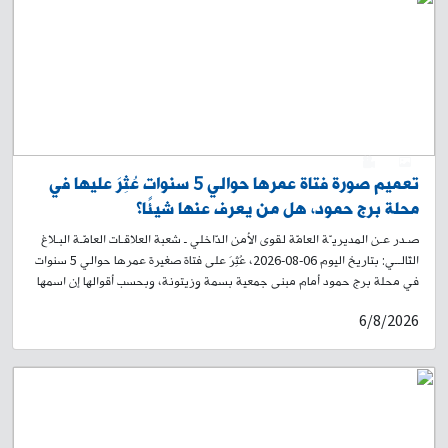
الرياضية باتجاه الكولا الشرقية إلى شارع محمد خرمة، وصولًا إلى شارع الجامعة
العربية. لذلك، يُرجى من المواطنين أخذ العلم، والتقيّد بتوجيهات وإرشادات
عناصر قوى الأمن الداخلي، وبلافتات السير التوجيهية، تسهيلًا لحركة المرور.
0
1
تعميم صورة فتاة عمرها حوالي 5 سنوات عُثِرَ عليها في
محلة برج حمود، هل من يعرف عنها شيئًا؟
صـدر عـن المديريـّة العامّة لقوى الأمن الدّاخلي ـ شعبة العلاقـات العامّـة البـلاغ
التّالــي: بتاريخ اليوم 06-08-2026، عُثِرَ على فتاة صغيرة عمرها حوالي 5 سنوات
في محلة برج حمود أمام مبنى جمعية بسمة وزيتونة، وبحسب أقوالها إن اسمها
أمل، ووالدها يدعى عمر محمد حسن سوري الجنسية، ووالدتها سيلينا، وأنها من
6/8/2026
سكان محلة طريق المطار. لذلك، وبناءً على إشارة القضاء المختص، تُعمِّم
المديرية العامة لقوى الأمن الداخلي صورتها، وتطلب من الذين لديهم أي
معلومات عنها أو عن عائلتها، إبلاغ ذويها الحضور إلى فصيلة برج حمود في وحدة
الدرك الإقليمي، أو الاتصال على الرقم: ٢٦٢٧٨٦-01، لاتخاذ الإجراءات القانونية
اللازمة، تمهيدًا لإعادتها إلى ذويها.