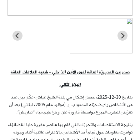
صدر عن المديريّة العامّة لقوى الأمن الدّاخلي – شعبة العلاقات العامّة
البلاغ التّالي:
بتاريخ 30-12-2025، حصل إشكال في بلدة الشيخ عياش-عكّار بين عدد
من الأشخاص راح ضحيّته المدعو: ب. ع. (مواليد عام 2005، لبناني) بعد أن
تعرّض للضرب المبرح بواسطة قارورة غاز، وخراطيم مياه “نباريش”.
بنتيجة الاستقصاءات والتحريّات التي قام بها عناصر مفرزة حلبا القضائيّة،
توافرت معلومات حول قيام أحد الأشخاص بالاعتراف علانية أثناء وجوده
في أحد مقاهي البلدة، أنه قام بضرب المغدور بخرطوم مياه وبقارورة غاز