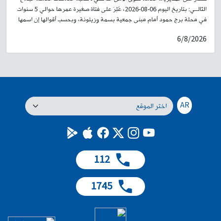
التّالــي: بتاريخ اليوم 06-08-2026، عُثِرَ على فتاة صغيرة عمرها حوالي 5 سنوات
في محلة برج حمود أمام مبنى جمعية بسمة وزيتونة، وبحسب أقوالها إن اسمها
أمل، ووالدها يدعى عمر محمد حسن سوري الجنسية، ووالدتها سيلينا، وأنها من
6/8/2026
سكان محلة طريق المطار. لذلك، وبناءً على إشارة القضاء المختص، تُعمِّم
المديرية العامة لقوى الأمن الداخلي صورتها، وتطلب من الذين لديهم أي
معلومات عنها أو عن عائلتها، إبلاغ ذويها الحضور إلى فصيلة برج حمود في وحدة
الدرك الإقليمي، أو الاتصال على الرقم: ٢٦٢٧٨٦-01، لاتخاذ الإجراءات القانونية
اللازمة، تمهيدًا لإعادتها إلى ذويها.
AR
112
1745