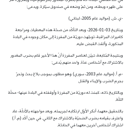
على ظهره وبطنه، ومن ثمّ وضعه في صندوق سيّارة. ويدعى:
-ي. ش. (مواليد عام 2005، لبناني)
وبتاريخ 03-01-2026، وبعد التأكّد من صحّة هذه المعطيات ومراجعة
كاميرات المراقبة، توجّهت دوريّة من المفرزة إلى مكان وجوده في البلدة
المذكورة، وألقت القبض عليه.
وبنتيجة المُتابعة، تبيّن لعناصر المفرزة أنّ هذا الأخير قام بضرب المغدور
بالاشتراك مع أشخاص عدّة. واحد منهم يُدعى:
-م. أ. (مواليد عام 2003، سوري) وهو مطلوب بموجب بلاغ بحث وتحرّ
بجرم الضرب والإيذاء والقتل
وبالتاريخ ذاته، كمنت له دوريّة من المفرزة وأوقفته في البلدة عينها- محلّة
التلّة.
بالتحقيق معهما، أنكر الأوّل ارتكابه لجريمته. وبعد مواجهته بالأدلّة، عاد
واعترف بقيامه بضرب الضحيّة بالاشتراك مع الثاني. في حين أكّد (م. أ.)
اشتراك أشخاص آخرين معهما في الحادثة.