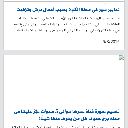
0
1
تدابير سير في محلة الكولا بسبب أعمال برش وتزفيت
صــــدر عـــن المديريـّـة العامّــة لقـوى الأمــــن الدّاخلـي ـ شعبـة العلاقــات
العامّة ما يـــــــلي: ستقوم إحدى الشركات المتعهّدة بتنفيذ أعمال برش وتزفيت
في محلة الكولا، على المسلك الشرقي المؤدي من المدينة الرياضية باتجاه
تقاطع الكولا الشرقية، ومن ثم يمينًا باتجاه طريق الجديدة – شارع سليمان
6/8/2026
البستاني صعودًا لغاية حلويات الداعوق. سيُباشَر بالأعمال اعتبارًا من الساعة
19:00 من تاريخ اليوم 6-8-2026، ولغاية الساعة 19:00 من تاريخ 9-8-2026.
وسيؤدي ذلك إلى منع المرور في المكان، وتحويل السير القادم من المدينة
الرياضية باتجاه الكولا الشرقية إلى شارع محمد خرمة، وصولًا إلى شارع الجامعة
العربية. لذلك، يُرجى من المواطنين أخذ العلم، والتقيّد بتوجيهات وإرشادات
عناصر قوى الأمن الداخلي، وبلافتات السير التوجيهية، تسهيلًا لحركة المرور.
0
1
تعميم صورة فتاة عمرها حوالي 5 سنوات عُثِرَ عليها في
محلة برج حمود، هل من يعرف عنها شيئًا؟
صـدر عـن المديريـّة العامّة لقوى الأمن الدّاخلي ـ شعبة العلاقـات العامّـة البـلاغ