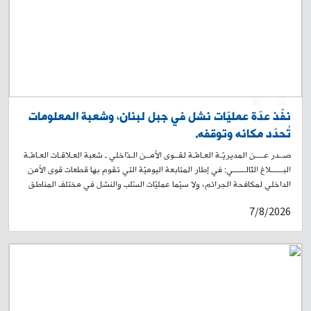
0
1
نفّذ عدّة عمليّات نشل في جبل لبنان، وشعبة المعلومات
تُحدّد مكانه وتوقفه.
صــدر عــــن المديريّـة العـامّـة لقــوى الأمــن الـدّاخلي ـ شعبة العـلاقـات العـامّـة
البــــــلاغ التّالــــــي: في إطار المتابعة اليوميّة التي تقوم بها قطعات قوى الأمن
الداخلي لمكافحة الجرائم، ولا سيّما عمليّات السّلب والنشل في مختلف المناطق
اللّبنانية، توافرت معلومات لدى شعبة المعلومات، حول قيام شخص بتنفيذ عمليات
7/8/2026
نشل في مناطق جبل لبنان، وقد تداولت مواقع التواصل الاجتماعي فيديو يوثّق
تنفيذه عملية نشل في محلّة زوق مصبح. على أثر ذلك، باشرت القطعات
المختصّة في الشّعبة إجراءاتها الميدانيّة والاستعلاميّة لتحديد المشتبه به
وتوقيفه. وبنتيجة الاستقصاءات والتّحريّات المكثّفة، توصّلت الشّعبة إلى تحديد
هويّته، ويدعى: س. ت. (مواليد عام 1994، لبناني) وبعد رصدٍ ومراقبة دقيقة،
تمكّنت إحدى دوريّات الشّعبة من توقيفه في محلّة برج حمود على متن درّاجة
آلية نوع سويت لون أسود تمّ ضبطها. بالتّحقيق معه، اعترف بما نُسِبَ إليه لجهة