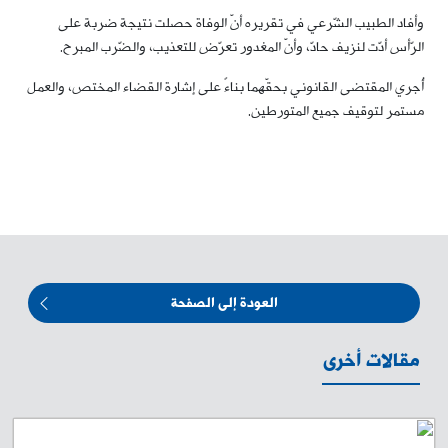
وأفاد الطبيب الشّرعي في تقريره أنّ الوفاة حصلت نتيجة ضربة على
الرّأس أدّت لنزيف حادّ، وأنّ المغدور تعرّض للتعذيب، والضّرب المبرح.
أُجري المقتضى القانوني بحقّهما بناءً على إشارة القضاء المختص، والعمل
مستمر لتوقيف جميع المتورطين.
العودة إلى الصفحة
مقالات أخرى