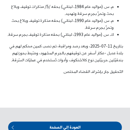
م. س. (مواليد عام 1984، لبناني) بحقه /5/ مذكرات توقيف وبلاغ
بحث وتحرٍّ بجرم سرقة وتهديد.
م. س. (مواليد عام 1990، لبناني) بحقه مذكرة توقيف وبلاغ بحث
وتحرٍّ بجرم سرقة.
ك. س. (مواليد عام 1993، لبناني) بحقه مذكرة توقيف بجرم سرقة.
بتاريخ 11-07-2025، وبعد رصد ومراقبة، تم نصب كمين محكم لهم في
بلدة عدبل -عكار أسفر عن توقيفهم بالجرم المشهود، وضُبِطَ بحوزتهم
بندقيّتَين حربيّتَين نوع كلاشنكوف، وأدوات تُستخدم في عمليّات السّرقة.
التّحقيق جارٍ بإشراف القضاء المختص.
العودة إلى الصفحة