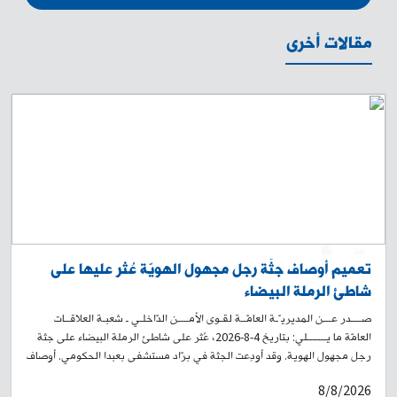
مقالات أخرى
0
1
تعميم أوصاف جثّة رجل مجهول الهويّة عُثر عليها على
شاطئ الرملة البيضاء
صــــدر عـــن المديريـّـة العامّــة لقـوى الأمــــن الدّاخلـي ـ شعبـة العلاقــات
العامّة ما يـــــــلي: بتاريخ 4-8-2026، عُثر على شاطئ الرملة البيضاء على جثة
رجل مجهول الهوية. وقد أودِعت الجثة في برّاد مستشفى بعبدا الحكومي. أوصاف
الجثّة: رجل في العقد الرابع من العمر، طوله نحو 167 سم، نحيل البنية، حنطيّ
8/8/2026
البشرة، شعره أسود، ولديه لحية وشارب، ويرتدي بنطالًا أسود وقميصًا قطنيًا