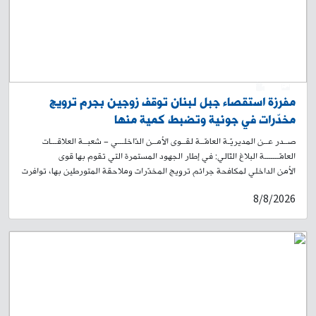
للموسيقى على الطريق البحرية في الضبيّة، وذلك لمدّة ستة أشهر إضافية.
وعليه، سيستمرّ تحويل السير طيلة الفترة المذكورة، على جزء من الطريق
المحاذية للمشروع من الجهة الجنوبية، إلى الطريق الفرعية البديلة الموازية،
بغية استكمال الأعمال المتبقّية. علمًا أنّ هذا التحويل لن يؤدّي إلى ازدحام سير
في المحلّة. يرجى من المواطنين أخذ العلم، والتقيّد بتوجيهات وإرشادات عناصر
قوى الأمن الداخلي، وبلافتات السير التوجيهية، تسهيلًا لحركة المرور.
0
1
مفرزة استقصاء جبل لبنان توقف زوجين بجرم ترويج
مخدّرات في جونية وتضبط كمية منها
صــدر عــن المديريّـة العامّــة لقــوى الأمــن الدّاخلـــي – شعبــة العلاقـــات
العامّـــــــة البلاغ التّالي: في إطار الجهود المستمرة التي تقوم بها قوى
الأمن الداخلي لمكافحة جرائم ترويج المخدّرات وملاحقة المتورطين بها، توافرت
معلومات لدى مفرزة استقصاء جبل لبنان في وحدة الدرك الإقليمي حول قيام
8/8/2026
شخص بترويج المواد المخدّرة على متن دراجة آلية في محلة جونية – طريق
المعاملتين. بنتيجة المتابعة والرصد، تمكّنت قوة من المفرزة، بتاريخ 28-07-
2026، من توقيفه على متن دراجة آلية لونها أزرق وأسود، برفقة زوجته، وهما:
- ج. ر. (مواليد عام 2007، لبناني) - ك. غ. (مواليد عام 2007، لبنانية) وبتفتيشهما،
عُثر بحوزتهما على: كمية من مادة بيضاء اللون، موزّعة داخل عبوات وأكياس
مختلفة الأحجام ومعدّة للترويج. ثلاثة أكياس تحتوي على مادة حشيشة الكيف.
مبلغ مالي وهاتفين خلويين. وخلال توقيفهما، صرّحا بوجود كمية إضافية من
المخدرات داخل منزلهما في المحلة ذاتها. وبناءً على إشارة القضاء المختص،