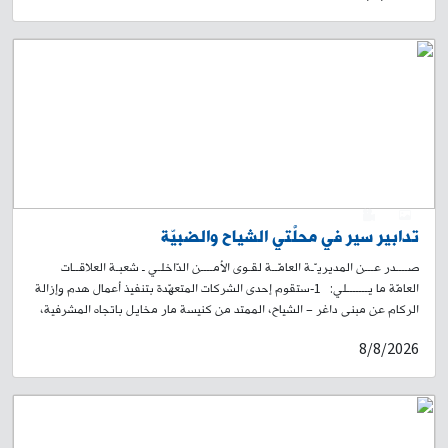
قصير الأكمام بلون بني فاتح. لذلك، وبناءً على إشارة القضاء المختص، تطلب
المديريّة العامّة لقوى الأمن الدّاخلي من ذويه أو ممّن يعرف عنه شيئًا، الاتصال
بفصيلة الرملة البيضاء في وحدة شرطة بيروت على الرقم: 771932-01، لاتّخاذ
الإجراءات القانونيّة اللّازمة، تمهيدًا لاستلام الجثّة.
0
1
تدابير سير في محلّتَي الشياح والضبيّة
صــــدر عـــن المديريـّـة العامّــة لقـوى الأمــــن الدّاخلـي ـ شعبـة العلاقــات
العامّة ما يـــــــلي: 1-ستقوم إحدى الشركات المتعهّدة بتنفيذ أعمال هدم وإزالة
الركام عن مبنى داغر – الشياح، الممتد من كنيسة مار مخايل باتجاه المشرفية،
والذي تضرّر جراء العدوان الإسرائيلي على لبنان، وبسبب وجود مخاطر على
8/8/2026
السلامة العامة، وذلك بتاريخ 9-8-2026، اعتبارًا من الساعة 6,00 صباحًا ولحين
الانتهاء من الأعمال، ولمدة يوم واحد. لذلك، سيتم منع المرور أمام السير القادم
من تقاطع كنيسة مار مخايل باتجاه المشرفية، وتحويله باتجاه طريق صيدا
القديمة – المسلك الشرقي، وصولًا إلى روضة الشهيدين (الغبيري). 2-تُواصل
إحدى الشركات المتعهّدة تنفيذ مشروع بناء وتجهيز المعهد الوطني العالي