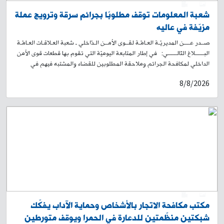
0
1
شعبة المعلومات توقف مطلوبًا بجرائم سرقة وترويج عملة
مزيّفة في عاليه
صــدر عــــن المديريّـة العـامّـة لقــوى الأمــن الـدّاخلي ـ شعبة العـلاقـات العـامّـة
البــــــلاغ التّالــــــي: في إطار المتابعة اليوميّة التي تقوم بها قطعات قوى الأمن
الداخلي لمكافحة الجرائم وملاحقة المطلوبين للقضاء والمشتبه فيهم في
مختلف المناطق اللبنانية، وبنتيجة المتابعة الميدانية والاستعلامية التي تجريها
8/8/2026
القطعات المختصّة في شعبة المعلومات، تمكّنت من تحديد مكان وجود مطلوب
للقضاء بجرائم سرقة وترويج عملة مزيّفة، وذلك في محلّة البساتين – عاليه،
ويدعى: ط. ز. (مواليد 1984، لبناني) بحقّه 4 مذكّرات بجرائم سرقة وترويج
عملة مزيّفة. وبعد عملية رصدٍ ومراقبة دقيقة، تمكّنت إحدى دوريّات الشّعبة من
توقيفه في المحلّة المذكورة. وبتفتيشه ضبط بحوزته: مسدس حربي مع ممشط
19 أنبوب تلوين يرجّح استخدامها بعمليات التزوير شارة عسكرية لون أسود 6
هواتف خلوية أجري المقتضى القانوني بحقّه، وأودع مع المضبوطات المرجع
المعني، بناءً على إشارة القضاء المختصّ.
0
1
مكتب مكافحة الاتجار بالأشخاص وحماية الآداب يفكّك
شبكتين منظّمتين للدعارة في الحمرا ويوقف متورطين