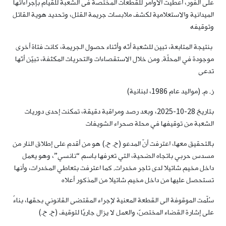
على الفور، أعطيت الأوامر للقطعات المختصة فى الشعبة للقيام بإجراءاتها
الميدانية والاستعلامية لكشف ملابسات جريمة القتل، وتحديد هوية القاتل
وتوقيفه
بنتيجة المتابعة، تبين للشعبة أنّه وأثناء حصول الجريمة، كانت فتاة أخرى
موجودة في المحلّة. ومن خلال الاستقصاءات والتحريات المكثفة، تبيّن أنّها
تدعى
ز. م. (مواليد عام 1986، لبنانية)
بتاريخ 28-10-2025، وبعد رصد ومراقبة دقيقة، تمكنت إحدى دوريات
الشعبة من توقيفها في محلة صحراء الشويفات
بالتحقيق معها، اعترفت أنّ المدعو (ح. ح.) هو من أقدم على إطلاق النار من
مسدس حربي باتجاه الضحية، التي تعرفها باسم “نانسي”، وهو يعمل
داخل مخيم شاتيلا لدى تاجر مخدرات. كما اعترفت بتعاطي المخدرات، وأنها
تستحصل عليها من داخل مخيم شاتيلا من المذكور أعلاه
سُلّمت الموقوفة الى القطعة المعنية لإجراء المقتضى القانوني بحقها، بناءً
على إشارة القضاء المختصّ، والعمل لا يزال جاريًا لتوقيف (ح. ح.)