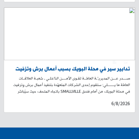
19:00 من تاريخ اليوم 6-8-2026، ولغاية الساعة 19:00 من تاريخ 9-8-2026.
وسيؤدي ذلك إلى منع المرور في المكان، وتحويل السير القادم من المدينة
الرياضية باتجاه الكولا الشرقية إلى شارع محمد خرمة، وصولًا إلى شارع الجامعة
العربية. لذلك، يُرجى من المواطنين أخذ العلم، والتقيّد بتوجيهات وإرشادات
عناصر قوى الأمن الداخلي، وبلافتات السير التوجيهية، تسهيلًا لحركة المرور.
0
1
تدابير سير في محلة البويك بسبب أعمال برش وتزفيت
صــــدر عـــن المديريـّـة العامّــة لقـوى الأمــــن الدّاخلـي ـ شعبـة العلاقــات
العامّة ما يـــــــلي: ستقوم إحدى الشركات المتعهّدة بتنفيذ أعمال برش وتزفيت
في محلة البويك، من أمام فندق SMALLVILLE باتجاه المتحف، حيث سيُباشَر
بالأعمال على مرحلتَين: المرحلة الأولى: اعتبارًا من الساعة 19:00 من تاريخ 7-8-
6/8/2026
2026، ولغاية الساعة 05:00 من اليوم التالي تاريخ 8-8-2026. المرحلة الثانية:
من الساعة 8:30 صباحًا بتاريخ 09-08-2026 لغاية الساعة 17:30 من التاريخ
ذاته. وستؤدي هذه الأشغال إلى منع المرور في المكان، وتحويل السير من تقاطع
البويك باتجاه بيت المحامي، ومن تقاطع المتحف باتجاه مستديرة العدلية. لذلك،
يُرجى من المواطنين أخذ العلم، والتقيّد بتوجيهات وإرشادات عناصر قوى الأمن
الداخلي، وبلافتات السير التوجيهية، تسهيلًا لحركة المرور.