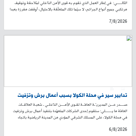
التّالـــــي: في إطار العمل الذي تقوم به قوى الأمن الدّاخلي لمُلاحقة وتوقيف
مرتكبي جميع أنواع الجرائم، لا سيّما تلك المتعلّقة بالاحتيال، أوقفت مفرزة بعبدا
القضائيَّة في وحدة الشَّرطة القضائيّة المدعو: - ح. و. (مواليد عام 1987، لبناني)
7/8/2026
بجرم احتيال الذي يعمل كمتخصّص في تجهيز مطابخ منزليّة وأعمال "نجارة"،
ويستخدم بعض منصّات التواصل الاجتماعي ليعرض عليها خدماته. ولدى
مراجعته من قبل روّاد هذه المواقع، يتمّ الاتّفاق على مبلغ معيّن لقاء وعده لهم
بإنجاز العمل. ثمّ يستحصل منهم على "رعبون" كدفعة أوليّة، ويتوارى بعدها عن
الأنظار. لذلك تعمّم هذه المديريّة العامّة صورته، وتطلب من الذين وقعوا ضحيّة
أعماله، وتعرّفوا إليه، الحضور إلى مركز مفرزة بعبدا القضائيّة في وحدة الشّرطة
القضائيّة الكائن في سراي بعبدا، أو الاتّصال على أحد الرقمَين: 921115-05 /
922173-05، تمهيدًا لاتّخاذ الإجراءات القانونيّة اللّازمة.
0
1
تدابير سير في محلة الكولا بسبب أعمال برش وتزفيت
صــــدر عـــن المديريـّـة العامّــة لقـوى الأمــــن الدّاخلـي ـ شعبـة العلاقــات
العامّة ما يـــــــلي: ستقوم إحدى الشركات المتعهّدة بتنفيذ أعمال برش وتزفيت
في محلة الكولا، على المسلك الشرقي المؤدي من المدينة الرياضية باتجاه
تقاطع الكولا الشرقية، ومن ثم يمينًا باتجاه طريق الجديدة – شارع سليمان
6/8/2026
البستاني صعودًا لغاية حلويات الداعوق. سيُباشَر بالأعمال اعتبارًا من الساعة