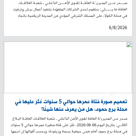
صــــدر عـــن المديريـّـة العامّــة لقـوى الأمــــن الدّاخلـي ـ شعبـة العلاقــات
العامّة ما يـــــــلي: ستقوم إحدى الشركات المتعهّدة بتنفيذ أعمال برش وتزفيت
في محلة الكولا، على المسلك الشرقي المؤدي من المدينة الرياضية باتجاه
تقاطع الكولا الشرقية، ومن ثم يمينًا باتجاه طريق الجديدة – شارع سليمان
6/8/2026
البستاني صعودًا لغاية حلويات الداعوق. سيُباشَر بالأعمال اعتبارًا من الساعة
19:00 من تاريخ اليوم 6-8-2026، ولغاية الساعة 19:00 من تاريخ 9-8-2026.
وسيؤدي ذلك إلى منع المرور في المكان، وتحويل السير القادم من المدينة
الرياضية باتجاه الكولا الشرقية إلى شارع محمد خرمة، وصولًا إلى شارع الجامعة
العربية. لذلك، يُرجى من المواطنين أخذ العلم، والتقيّد بتوجيهات وإرشادات
عناصر قوى الأمن الداخلي، وبلافتات السير التوجيهية، تسهيلًا لحركة المرور.
0
1
تعميم صورة فتاة عمرها حوالي 5 سنوات عُثِرَ عليها في
محلة برج حمود، هل من يعرف عنها شيئًا؟
صـدر عـن المديريـّة العامّة لقوى الأمن الدّاخلي ـ شعبة العلاقـات العامّـة البـلاغ
التّالــي: بتاريخ اليوم 06-08-2026، عُثِرَ على فتاة صغيرة عمرها حوالي 5 سنوات
في محلة برج حمود أمام مبنى جمعية بسمة وزيتونة، وبحسب أقوالها إن اسمها