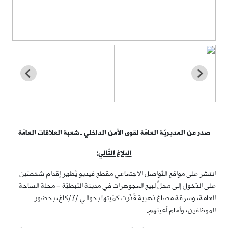
صدر عن المديريّة العامّة لقوى الأمن الداخلي ـ شعبة العلاقات العامّة
البلاغ التّالي
:
انتشر على مواقع التّواصل الاجتماعي مقطع فيديو يُظهر إقدام شخصَين
على الدّخول إلى محلٍّ لبيع المجوهرات في مدينة النّبطيّة – محلة الساحة
العامة، وسرقة مصاغ ذهبية قُدِّرت كمّيتها بحوالي /7/كلغ، بحضور
الموظفين، وأمام أعينهم.