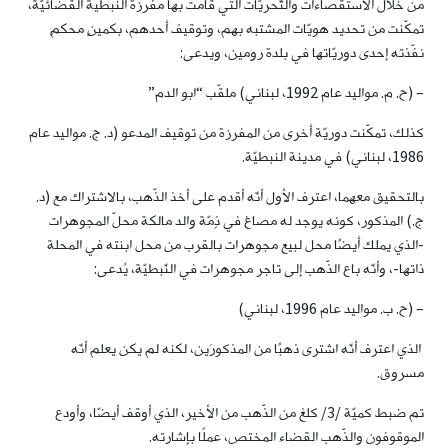
من خلال الاستقصاءات والتّحريّات التي قامت بها مفرزة النبطية القضائيّة،
تمكّنت من تحديد هويّات المشتبه بهم، وتوقيف أحدهم، بكمينٍ محكمٍ
نفّذته إحدى دوريّاتها في بلدة رومين، ويدعى:
– (ح. م. مواليد عام 1992، لبناني) ملقّب “ابو الدم”
كذلك، تمكّنت دوريّة أخرى من المفرزة من توقيف المدعو (د. ج. مواليد عام
1986، لبناني) في مدينة النبطيّة.
بالتحقيق معهما، اعترف الأول أنّه أقدم على أخذ الذّهب، بالاشتراك مع (د.
ج.) المذكور، كونه يوجد له مصاغ في ذِمّة والد مالكة محلّ المجوهرات
-الذي يملك أيضًا محل لبيع مجوهرات بالقرب من محل ابنته في المحلة
ذاتها-، وأنّه باع الذّهب إلى تاجر مجوهرات في النّبطيّة، يُدعى:
– (ح. ب. مواليد عام 1996، لبناني)
الذي اعترف أنّه اشترى ذهبًا من المذكورَين، لكنه لم يكن يعلم أنّه
مسروق.
تم ضبط كميّة /3/ كلغ من الذّهب من الأخير، الذي أوقف أيضّا، وأودع
الموقوفون والذّهب القضاء المختص، عملًا بإشارته.