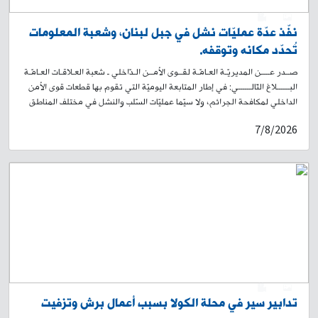
0
1
نفّذ عدّة عمليّات نشل في جبل لبنان، وشعبة المعلومات
تُحدّد مكانه وتوقفه.
صــدر عــــن المديريّـة العـامّـة لقــوى الأمــن الـدّاخلي ـ شعبة العـلاقـات العـامّـة
البــــــلاغ التّالــــــي: في إطار المتابعة اليوميّة التي تقوم بها قطعات قوى الأمن
الداخلي لمكافحة الجرائم، ولا سيّما عمليّات السّلب والنشل في مختلف المناطق
اللّبنانية، توافرت معلومات لدى شعبة المعلومات، حول قيام شخص بتنفيذ عمليات
7/8/2026
نشل في مناطق جبل لبنان، وقد تداولت مواقع التواصل الاجتماعي فيديو يوثّق
تنفيذه عملية نشل في محلّة زوق مصبح. على أثر ذلك، باشرت القطعات
المختصّة في الشّعبة إجراءاتها الميدانيّة والاستعلاميّة لتحديد المشتبه به
وتوقيفه. وبنتيجة الاستقصاءات والتّحريّات المكثّفة، توصّلت الشّعبة إلى تحديد
هويّته، ويدعى: س. ت. (مواليد عام 1994، لبناني) وبعد رصدٍ ومراقبة دقيقة،
تمكّنت إحدى دوريّات الشّعبة من توقيفه في محلّة برج حمود على متن درّاجة
آلية نوع سويت لون أسود تمّ ضبطها. بالتّحقيق معه، اعترف بما نُسِبَ إليه لجهة
تنفيذ العديد من عمليات النشل في مناطق جبل لبنان. أجري المقتضى القانوني
بحقّه، وأودع مع المضبوطات المرجع المعني، بناءً على إشارة القضاء المختصّ.
0
1
تدابير سير في محلة الكولا بسبب أعمال برش وتزفيت