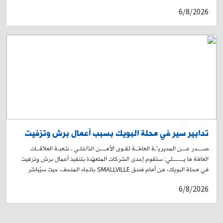
أمل، ووالدها يدعى عمر محمد حسن سوري الجنسية، ووالدتها سيلينا، وأنها من
6/8/2026
سكان محلة طريق المطار. لذلك، وبناءً على إشارة القضاء المختص، تُعمِّم
المديرية العامة لقوى الأمن الداخلي صورتها، وتطلب من الذين لديهم أي
معلومات عنها أو عن عائلتها، إبلاغ ذويها الحضور إلى فصيلة برج حمود في وحدة
الدرك الإقليمي، أو الاتصال على الرقم: ٢٦٢٧٨٦-01، لاتخاذ الإجراءات القانونية
اللازمة، تمهيدًا لإعادتها إلى ذويها.
0
1
تدابير سير في محلة البويك بسبب أعمال برش وتزفيت
صــــدر عـــن المديريـّـة العامّــة لقـوى الأمــــن الدّاخلـي ـ شعبـة العلاقــات
العامّة ما يـــــــلي: ستقوم إحدى الشركات المتعهّدة بتنفيذ أعمال برش وتزفيت
في محلة البويك، من أمام فندق SMALLVILLE باتجاه المتحف، حيث سيُباشَر
بالأعمال على مرحلتَين: المرحلة الأولى: اعتبارًا من الساعة 19:00 من تاريخ 7-8-
6/8/2026
2026، ولغاية الساعة 05:00 من اليوم التالي تاريخ 8-8-2026. المرحلة الثانية:
من الساعة 8:30 صباحًا بتاريخ 09-08-2026 لغاية الساعة 17:30 من التاريخ
ذاته. وستؤدي هذه الأشغال إلى منع المرور في المكان، وتحويل السير من تقاطع
البويك باتجاه بيت المحامي، ومن تقاطع المتحف باتجاه مستديرة العدلية. لذلك،