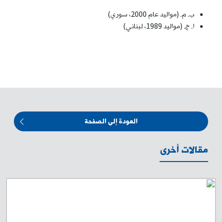
ب. م. (مواليد عام 2000، سوري)
ا. ج. (مواليد 1989، لبناني)
العودة إلى الصفحة
مقالات أخرى