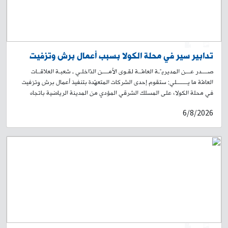
0
1
تدابير سير في محلة الكولا بسبب أعمال برش وتزفيت
صــــدر عـــن المديريـّـة العامّــة لقـوى الأمــــن الدّاخلـي ـ شعبـة العلاقــات
العامّة ما يـــــــلي: ستقوم إحدى الشركات المتعهّدة بتنفيذ أعمال برش وتزفيت
في محلة الكولا، على المسلك الشرقي المؤدي من المدينة الرياضية باتجاه
تقاطع الكولا الشرقية، ومن ثم يمينًا باتجاه طريق الجديدة – شارع سليمان
6/8/2026
البستاني صعودًا لغاية حلويات الداعوق. سيُباشَر بالأعمال اعتبارًا من الساعة
19:00 من تاريخ اليوم 6-8-2026، ولغاية الساعة 19:00 من تاريخ 9-8-2026.
وسيؤدي ذلك إلى منع المرور في المكان، وتحويل السير القادم من المدينة
الرياضية باتجاه الكولا الشرقية إلى شارع محمد خرمة، وصولًا إلى شارع الجامعة
العربية. لذلك، يُرجى من المواطنين أخذ العلم، والتقيّد بتوجيهات وإرشادات
عناصر قوى الأمن الداخلي، وبلافتات السير التوجيهية، تسهيلًا لحركة المرور.
0
1