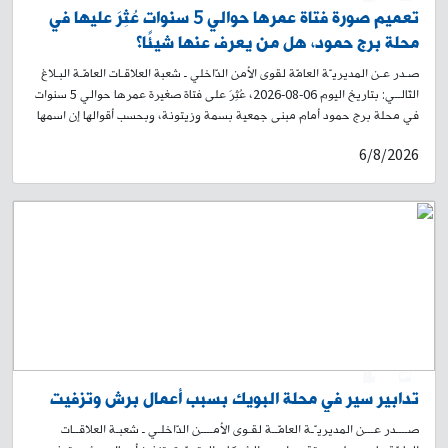
تعميم صورة فتاة عمرها حوالي 5 سنوات عُثِرَ عليها في
محلة برج حمود، هل من يعرف عنها شيئًا؟
صـدر عـن المديريـّة العامّة لقوى الأمن الدّاخلي ـ شعبة العلاقـات العامّـة البـلاغ
التّالــي: بتاريخ اليوم 06-08-2026، عُثِرَ على فتاة صغيرة عمرها حوالي 5 سنوات
في محلة برج حمود أمام مبنى جمعية بسمة وزيتونة، وبحسب أقوالها إن اسمها
أمل، ووالدها يدعى عمر محمد حسن سوري الجنسية، ووالدتها سيلينا، وأنها من
6/8/2026
سكان محلة طريق المطار. لذلك، وبناءً على إشارة القضاء المختص، تُعمِّم
المديرية العامة لقوى الأمن الداخلي صورتها، وتطلب من الذين لديهم أي
معلومات عنها أو عن عائلتها، إبلاغ ذويها الحضور إلى فصيلة برج حمود في وحدة
الدرك الإقليمي، أو الاتصال على الرقم: ٢٦٢٧٨٦-01، لاتخاذ الإجراءات القانونية
اللازمة، تمهيدًا لإعادتها إلى ذويها.
0
1
تدابير سير في محلة البويك بسبب أعمال برش وتزفيت
صــــدر عـــن المديريـّـة العامّــة لقـوى الأمــــن الدّاخلـي ـ شعبـة العلاقــات