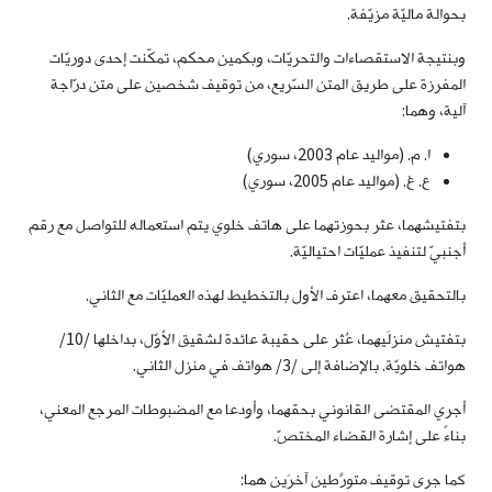
بحوالة ماليّة مزيّفة.
وبنتيجة الاستقصاءات والتحريّات، وبكمين محكم، تمكّنت إحدى دوريّات
المفرزة على طريق المتن السّريع، من توقيف شخصين على متن درّاجة
آلية، وهما:
ا. م. (مواليد عام 2003، سوري)
ع. غ. (مواليد عام 2005، سوري)
بتفتيشهما، عثر بحوزتهما على هاتف خلوي يتم استعماله للتواصل مع رقم
أجنبيّ لتنفيذ عمليّات احتياليّة.
بالتحقيق معهما، اعترف الأول بالتخطيط لهذه العمليّات مع الثاني.
بتفتيش منزلَيهما، عُثر على حقيبة عائدة لشقيق الأوّل، بداخلها /10/
هواتف خلويّة. بالإضافة إلى /3/ هواتف في منزل الثاني.
أجري المقتضى القانوني بحقهما، وأودعا مع المضبوطات المرجع المعني،
بناءً على إشارة القضاء المختصّ.
كما جرى توقيف متورّطَين آخرَين هما: