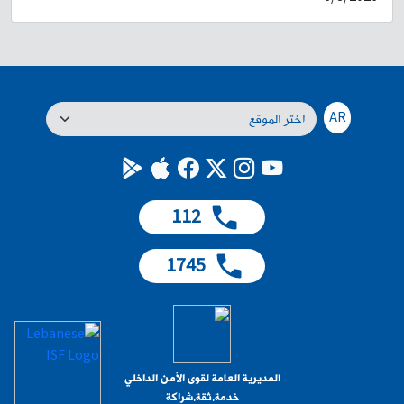
لبنان، وكان آخرها بتاريخ 18-7-2026، حيث نفّذا عمليتَي سلب في بلدة الجِيّة.
على أثر ذلك، باشرت القطعات المختصّة في الشّعبة إجراءاتها الميدانيّة
والاستعلاميّة لتحديد المشتبه فيهما وتوقيفهما. وبنتيجة الاستقصاءات والتّحريّات
المكثّفة، توصّلت إلى تحديد هويّتَيهما، ومن بينهما المدعو: ن. ح. (مواليد عام
۱۹۹۹، فلسطيني) وهو مطلوب للقضاء بموجب /8/ مذكّرات عدليّة بجرائم سلب
بقوّة السّلاح، نشل، محاولة قتل، أسلحة، "فرض خوّة"، وإطلاق نار بتاريخ 18-7-
AR
2026، وبعد رصدٍ ومراقبة دقيقة، تمكّنت إحدى دوريّات الشّعبة من توقيفه،
بكمينٍ محكمٍ في الجِيّة. وبتفتيشه ضُبِطَ بحوزته سكّين وحبّتان "ترامادول".
بالتّحقيق معه، اعترف بما نُسِبَ إليه لجهة قيامه بتنفيذ عدّة عمليّات سلب بقوّة
السّلاح ونشل في مناطق: الجِيّة والنّاعمة والمدينة الرياضيّة، وذلك بالاشتراك مع
شخص آخر. كما اعترف بتعاطي المخدّرات. أجري المقتضى القانوني بحقّه،
112
وأودع مع المضبوطات المرجع المعني، بناءً على إشارة القضاء المختص، والعمل
مستمرّ لتوقيف شريكه.
1745
المديرية العامة لقوى الأمن الداخلي
خدمة.ثقة.شراكة