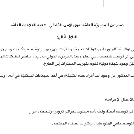
صدر عن المديريّة العامّة لقوى الأمن الدّاخلي ـ شعبة العلاقات العامّة
البلاغ التّالي:
لي لملاحقة المتورطين بعمليّات تجارة المخدّرات وتهريبها، وتوقيف مرتكبيها، وضمن إ
ّن وجود شبكة دوليّة تقوم بتهريب المخدّرات إلى الخارج.
 المذكور عن وجود أحد أفراد هذه الشّبكة، في أحد المجمّعات السّكنيّة في أدما، وي
لأعمال الإجرامية
تم توقيفه أيضًا، وتبيّن أنه مطلوب بجرائم تزوير، وتبييض أموال
 لتوقيف باقي المتورطين، بإشراف القضاء المختص.