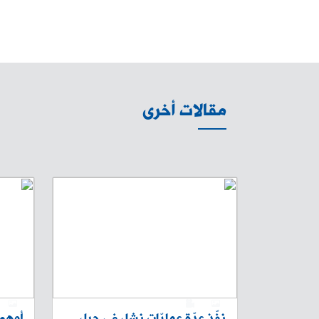
مقالات أخرى
1
0
1
نفّذ عدّة عمليّات نشل في جبل
أوهم 