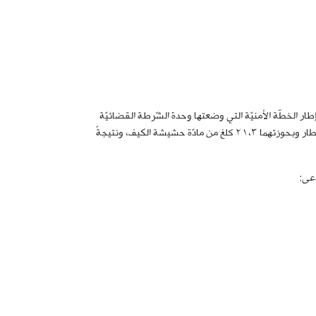
طار الخطّة الأمنيّة التي وضعتها وحدة الشّرطة القضائيّة
الهادفة إلى مكافحة هذه الآفّة في كلّ المناطق اللبنانية، وعلى أثر توقيف شخصَين في مطار رفيق الحريري الدّولي من قِبَل عناصر تفتيشات المطار وبحوزتهما ٢١،٣ كلغ من مادّة حشيشة الكيف، ونتيجةً
دعى: