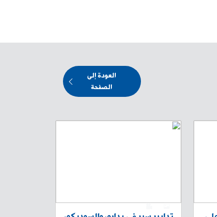
العودة إلى
الصفحة
0
1
على
تدابير سير في بدارو، والسوديكو،