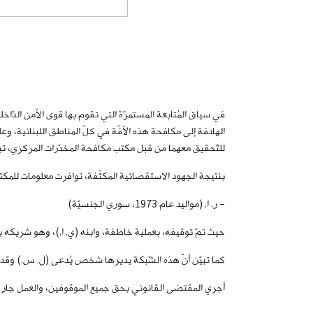
في سياق المُتابعة المستمرّة التي تقوم بها قوى الأمن الدّاخ
للتّحقيق معهما من قبل مكتب مكافحة المخدّرات المركزي، تبي
بنتيجة الجهود الاستقصائية المكثّفة، توافرت معلومات للمكتب
– ر. ا. (مواليد عام 1973، سوري الجنسيّة)
حيث تمّ توقيفه، بعملية خاطفة، وابنه (ي. ا.)، وهو شريكه با
كما تبيّن أنّ هذه الشّبكة يديرها شخص يُدعى (ل. س.) وقد 
أجري المقتضى القانوني بحق جميع الموقوفين، والعمل جارٍ