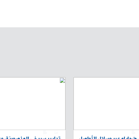
0
1
0
ضحاياه عبر وسائل التّواصل
تدابير سير في المنصوريّة، و