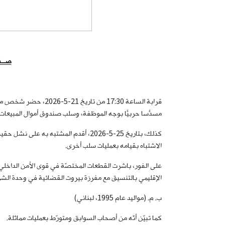
صــدر
قرابة الساعة 17:30 
مسدّسًا حربيًّا بوجه الموظفة، وسلب صندوق أموال المبيعات، وبداخله مبلغ قُدّر بحوالى 900 دولار أميركي وع
كذلك، بتاريخ 25-5-2026، أقدم المشتبه
الاشتباه بقيامه بعمليات سلب أخرى.
على الفور، باشرت القطعات المختصّة في قوى الأمن الداخلي إ
الإقليمي بالتنسيق مع مفرزة بيروت القضائية في وحدة الشرط
ب. م. (مواليد عام 1995، لبناني)
كما تبيّن أنّه من أصحاب السوابق ومتورّط بعمليات مماثلة.