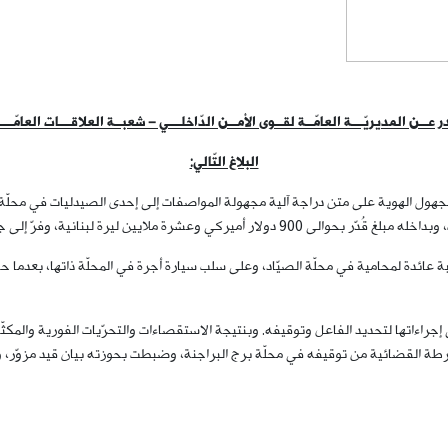
 عــن المديريّـــة العامّــة لقــوى الأمــن الدّاخلـــي – شعبــة العلاقـــات العامّــــ
البلاغ التّالي:
من تاريخ 21-5-2026، حضر شخص مجهول الهوية على متن دراجة آلية مجهولة المواصفات إلى إحدى الصيدل
شرة ملايين ليرة لبنانية، وفرّ إلى جهة مجهولة.
 به على نشل حقيبة عائدة لمحامية في محلّة الصيّاد، وعلى سلب سيارة أجرة في المحلّة ذاتها، ب
جراءاتها لتحديد الفاعل وتوقيفه. وبنتيجة الاستقصاءات والتحرّيات الفورية والمك
ة القضائية من توقيفه في محلّة برج البراجنة، وضبطت بحوزته بيان قيد مزوّر، وتبي