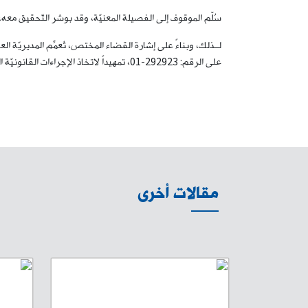
سُلّم الموقوف إلى الفصيلة المعنيّة، وقد بوشر التّحقيق مع
لــذلك، وبناءً على إشارة القضاء المختص، تُعمِّم المديريّة ا
على الرقم: 292923-01، تمهيداً لاتخاذ الإجراءات القانونيّة اللّازمة.
مقالات أخرى