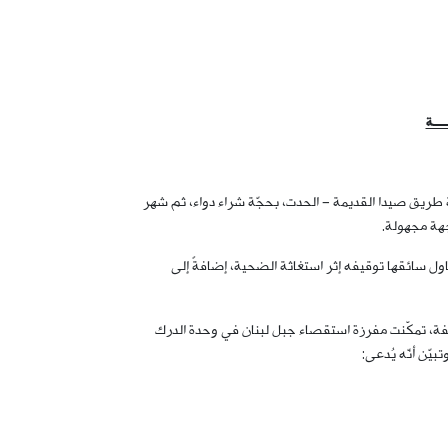
ـــة
يات في محلّة طريق صيدا القديمة – الحدت، بحجّة شراء دواء، ثم شهر
عدما حاول سائقها توقيفه إثر استغاثة الضحية، إضافةً إلى
ثّفة، تمكّنت مفرزة استقصاء جبل لبنان في وحدة الدرك
ّن أنّه يُدعى: