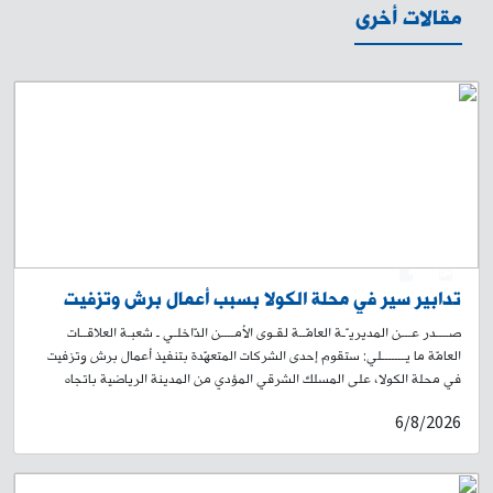
مقالات أخرى
0
1
تدابير سير في محلة الكولا بسبب أعمال برش وتزفيت
صــــدر عـــن المديريـّـة العامّــة لقـوى الأمــــن الدّاخلـي ـ شعبـة العلاقــات
العامّة ما يـــــــلي: ستقوم إحدى الشركات المتعهّدة بتنفيذ أعمال برش وتزفيت
في محلة الكولا، على المسلك الشرقي المؤدي من المدينة الرياضية باتجاه
تقاطع الكولا الشرقية، ومن ثم يمينًا باتجاه طريق الجديدة – شارع سليمان
6/8/2026
البستاني صعودًا لغاية حلويات الداعوق. سيُباشَر بالأعمال اعتبارًا من الساعة
19:00 من تاريخ اليوم 6-8-2026، ولغاية الساعة 19:00 من تاريخ 9-8-2026.
وسيؤدي ذلك إلى منع المرور في المكان، وتحويل السير القادم من المدينة