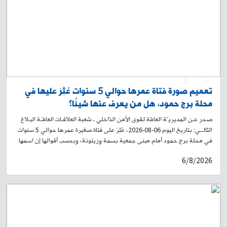
الرياضية باتجاه الكولا الشرقية إلى شارع محمد خرمة، وصولًا إلى شارع الجامعة
العربية. لذلك، يُرجى من المواطنين أخذ العلم، والتقيّد بتوجيهات وإرشادات
عناصر قوى الأمن الداخلي، وبلافتات السير التوجيهية، تسهيلًا لحركة المرور.
0
1
تعميم صورة فتاة عمرها حوالي 5 سنوات عُثِرَ عليها في
محلة برج حمود، هل من يعرف عنها شيئًا؟
صـدر عـن المديريـّة العامّة لقوى الأمن الدّاخلي ـ شعبة العلاقـات العامّـة البـلاغ
التّالــي: بتاريخ اليوم 06-08-2026، عُثِرَ على فتاة صغيرة عمرها حوالي 5 سنوات
في محلة برج حمود أمام مبنى جمعية بسمة وزيتونة، وبحسب أقوالها إن اسمها
أمل، ووالدها يدعى عمر محمد حسن سوري الجنسية، ووالدتها سيلينا، وأنها من
6/8/2026
سكان محلة طريق المطار. لذلك، وبناءً على إشارة القضاء المختص، تُعمِّم
المديرية العامة لقوى الأمن الداخلي صورتها، وتطلب من الذين لديهم أي
معلومات عنها أو عن عائلتها، إبلاغ ذويها الحضور إلى فصيلة برج حمود في وحدة
الدرك الإقليمي، أو الاتصال على الرقم: ٢٦٢٧٨٦-01، لاتخاذ الإجراءات القانونية
اللازمة، تمهيدًا لإعادتها إلى ذويها.