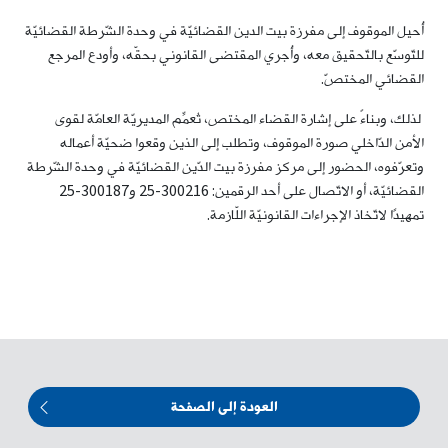
أُحيل الموقوف إلى مفرزة بيت الدين القضائيّة في وحدة الشّرطة القضائيّة
للتّوسّع بالتّحقيق معه، وأُجري المقتضى القانوني بحقّه، وأودع المرجع
القضائي المختصّ.
لذلك، وبناءً على إشارة القضاء المختص، تُعمِّم المديريّة العامّة لقوى
الأمن الدّاخلي صورة الموقوف، وتطلب إلى الذين وقعوا ضحيّة أعماله
وتعرّفوه، الحضور إلى مركز مفرزة بيت الدّين القضائيّة في وحدة الشّرطة
القضائيّة، أو الاتّصال على أحد الرقمين: 300216-25 و300187-25
تمهيدًا لاتّخاذ الإجراءات القانونيّة اللّازمة.
العودة إلى الصفحة