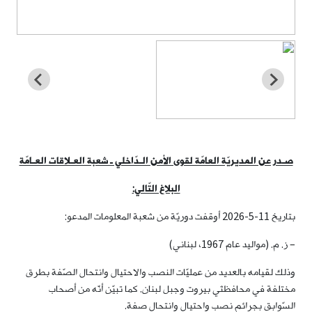
صـدر عن المديريّة العامّة لقوى الأمن الـدّاخلي ـ شعبة العـلاقات العـامّة
البلاغ التّالي:
بتاريخ 11-5-2026 أوقفت دوريّة من شعبة المعلومات المدعو:
– ز. م. (مواليد عام 1967، لبناني)
وذلك لقيامه بالعديد من عمليّات النصب والاحتيال وانتحال الصّفة بطرق
مختلفة في محافظتَي بيروت وجبل لبنان. كما تبيّن أنّه من أصحاب
السّوابق بجرائم نصب واحتيال وانتحال صفة.