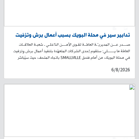
0
1
تدابير سير في محلة البويك بسبب أعمال برش وتزفيت
صــــدر عـــن المديريـّـة العامّــة لقـوى الأمــــن الدّاخلـي ـ شعبـة العلاقــات
العامّة ما يـــــــلي: ستقوم إحدى الشركات المتعهّدة بتنفيذ أعمال برش وتزفيت
في محلة البويك، من أمام فندق SMALLVILLE باتجاه المتحف، حيث سيُباشَر
بالأعمال على مرحلتَين: المرحلة الأولى: اعتبارًا من الساعة 19:00 من تاريخ 7-8-
6/8/2026
2026، ولغاية الساعة 05:00 من اليوم التالي تاريخ 8-8-2026. المرحلة الثانية:
من الساعة 8:30 صباحًا بتاريخ 09-08-2026 لغاية الساعة 17:30 من التاريخ
ذاته. وستؤدي هذه الأشغال إلى منع المرور في المكان، وتحويل السير من تقاطع
البويك باتجاه بيت المحامي، ومن تقاطع المتحف باتجاه مستديرة العدلية. لذلك،
يُرجى من المواطنين أخذ العلم، والتقيّد بتوجيهات وإرشادات عناصر قوى الأمن
الداخلي، وبلافتات السير التوجيهية، تسهيلًا لحركة المرور.
0
1