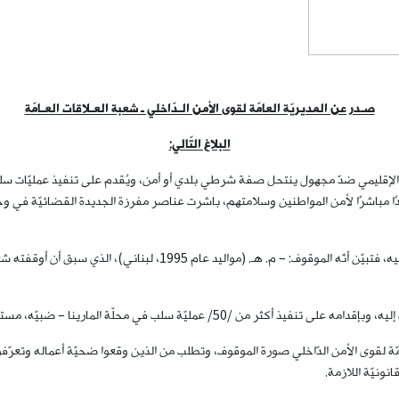
صـدر عن المديريّة العامّة لقوى الأمن الـدّاخلي ـ شعبة العـلاقات العـامّة
البلاغ التّالي:
الإقليمي ضدّ مجهول ينتحل صفة شرطي بلدي أو أمن، ويُقدم على تنفيذ عمليّات سلب ب
ًا مباشرًا لأمن المواطنين وسلامتهم، باشرت عناصر مفرزة الجديدة القضائيّة في وح
وبنتيجة المتابعة، تمكّنت المفرزة من تحديد هويّة المشتبه فيه، فتبيّن أنّ
 سلب في محلّة المارينا – ضبيّه، مستخدمًا الأسلوب الجرمي عينه.
عامّة لقوى الأمن الدّاخلي صورة الموقوف، وتطلب من الذين وقعوا ضحيّة أعماله وتعرّفو