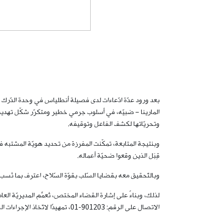
بعد ورود عدّة ادّعاءات لدى فصيلة أنطلياس في وحدة الدّرك 
المارينا – ضبيّه، في أسلوب جرمي خطير ومتكرّر شكّل تهديد
وتحريّاتها لكشف الفاعل وتوقيفه.
قِبَل الذين وقعوا ضحيّة أعماله.
وبالتّحقيق معه بقضايا السّلب بقوّة السّلاح، اعترف بما نُسب إليه، وبإقدامه على تنفيذ أكثر من /50/ عمليّة
لذلك، وبناءً على إشارة القضاء المختص، تُعمِّم المديريّة ال
الاتصال على الرقم: 901203-01، تمهيدًا لاتّخاذ الإجراءات القانونيّة اللازمة.