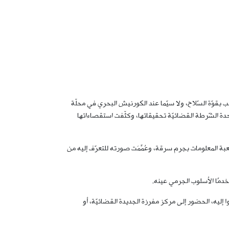
قوّة السّلاح، ولا سيّما عند الكورنيش البحري في محلّة
دة الشّرطة القضائيّة تحقيقاتها، وكثّفت استقصاءاتها
ه الموقوف: – م. هـ. (مواليد عام 1995، لبناني)، الذي سبق أن أوقفته شعبة المعلومات بجرم سرقة، وعُمِّمَت صورته للتعرّف إليه من
ا إليه، الحضور إلى مركز مفرزة الجديدة القضائيّة، أو