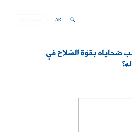
AR
تسجيل الدخول
قوف انتحل صفة شرطي بلدي أو أمن Security ليسلب ضحاياه بقوّة السّلاح في
له؟