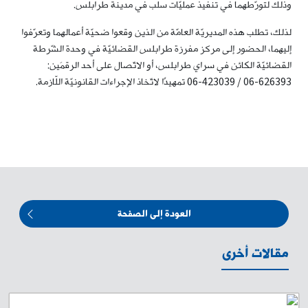
وذلك لتورّطهما في تنفيذ عمليّات سلب في مدينة طرابلس.
لذلك، تطلب هذه المديريّة العامّة من الذين وقعوا ضحيّة أعمالهما وتعرّفوا
إليهما، الحضور إلى مركز مفرزة طرابلس القضائيّة في وحدة الشّرطة
القضائيّة الكائن في سراي طرابلس، أو الاتّصال على أحد الرقمَين:
626393-06 / 423039-06 تمهيدًا لاتّخاذ الإجراءات القانونيّة اللّازمة.
العودة إلى الصفحة
مقالات أخرى