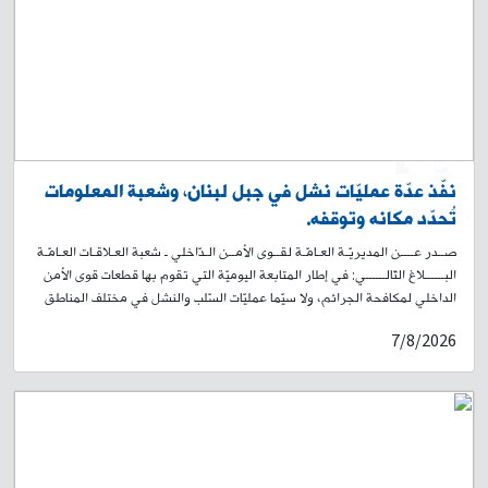
0
1
نفّذ عدّة عمليّات نشل في جبل لبنان، وشعبة المعلومات
تُحدّد مكانه وتوقفه.
صــدر عــــن المديريّـة العـامّـة لقــوى الأمــن الـدّاخلي ـ شعبة العـلاقـات العـامّـة
البــــــلاغ التّالــــــي: في إطار المتابعة اليوميّة التي تقوم بها قطعات قوى الأمن
الداخلي لمكافحة الجرائم، ولا سيّما عمليّات السّلب والنشل في مختلف المناطق
اللّبنانية، توافرت معلومات لدى شعبة المعلومات، حول قيام شخص بتنفيذ عمليات
7/8/2026
نشل في مناطق جبل لبنان، وقد تداولت مواقع التواصل الاجتماعي فيديو يوثّق
تنفيذه عملية نشل في محلّة زوق مصبح. على أثر ذلك، باشرت القطعات
المختصّة في الشّعبة إجراءاتها الميدانيّة والاستعلاميّة لتحديد المشتبه به
وتوقيفه. وبنتيجة الاستقصاءات والتّحريّات المكثّفة، توصّلت الشّعبة إلى تحديد
هويّته، ويدعى: س. ت. (مواليد عام 1994، لبناني) وبعد رصدٍ ومراقبة دقيقة،
تمكّنت إحدى دوريّات الشّعبة من توقيفه في محلّة برج حمود على متن درّاجة
آلية نوع سويت لون أسود تمّ ضبطها. بالتّحقيق معه، اعترف بما نُسِبَ إليه لجهة