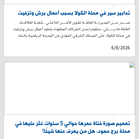
0
1
تدابير سير في محلة الكولا بسبب أعمال برش وتزفيت
صــــدر عـــن المديريـّـة العامّــة لقـوى الأمــــن الدّاخلـي ـ شعبـة العلاقــات
العامّة ما يـــــــلي: ستقوم إحدى الشركات المتعهّدة بتنفيذ أعمال برش وتزفيت
في محلة الكولا، على المسلك الشرقي المؤدي من المدينة الرياضية باتجاه
تقاطع الكولا الشرقية، ومن ثم يمينًا باتجاه طريق الجديدة – شارع سليمان
6/8/2026
البستاني صعودًا لغاية حلويات الداعوق. سيُباشَر بالأعمال اعتبارًا من الساعة
19:00 من تاريخ اليوم 6-8-2026، ولغاية الساعة 19:00 من تاريخ 9-8-2026.
وسيؤدي ذلك إلى منع المرور في المكان، وتحويل السير القادم من المدينة
الرياضية باتجاه الكولا الشرقية إلى شارع محمد خرمة، وصولًا إلى شارع الجامعة
العربية. لذلك، يُرجى من المواطنين أخذ العلم، والتقيّد بتوجيهات وإرشادات
عناصر قوى الأمن الداخلي، وبلافتات السير التوجيهية، تسهيلًا لحركة المرور.
0
1
تعميم صورة فتاة عمرها حوالي 5 سنوات عُثِرَ عليها في
محلة برج حمود، هل من يعرف عنها شيئًا؟