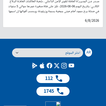
صـدر عـن المديريـّة العامّة لقوى الأمن الدّاخلي ـ شعبة العلاقـات العامّـة البـلاغ
التّالــي: بتاريخ اليوم 06-08-2026، عُثِرَ على فتاة صغيرة عمرها حوالي 5 سنوات
في محلة برج حمود أمام مبنى جمعية بسمة وزيتونة، وبحسب أقوالها إن اسمها
أمل، ووالدها يدعى عمر محمد حسن سوري الجنسية، ووالدتها سيلينا، وأنها من
6/8/2026
سكان محلة طريق المطار. لذلك، وبناءً على إشارة القضاء المختص، تُعمِّم
المديرية العامة لقوى الأمن الداخلي صورتها، وتطلب من الذين لديهم أي
معلومات عنها أو عن عائلتها، إبلاغ ذويها الحضور إلى فصيلة برج حمود في وحدة
الدرك الإقليمي، أو الاتصال على الرقم: ٢٦٢٧٨٦-01، لاتخاذ الإجراءات القانونية
اللازمة، تمهيدًا لإعادتها إلى ذويها.
AR
112
1745