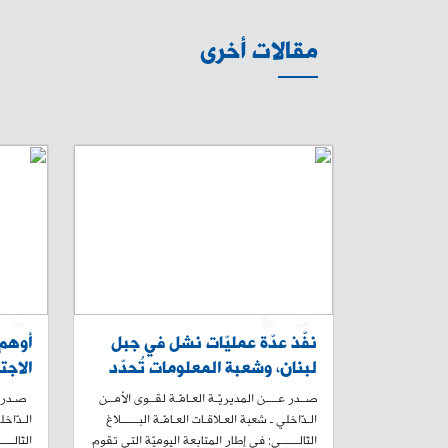
مقالات أخرى
1
0
1
نفّذ عدّة عمليّات نشل في جبل
أوهم 
لبنان، وشعبة المعلومات تُحدّد
الاجت
مكانه وتوقفه.
مطابخ
صــدر عــــن المديريّـة العـامّـة لقــوى الأمــن
صـدر عن
وقع ض
الـدّاخلي ـ شعبة العـلاقـات العـامّـة البــــــلاغ
الـدّاخل
التّالــــــي: في إطار المتابعة اليوميّة التي تقوم
التّالـ