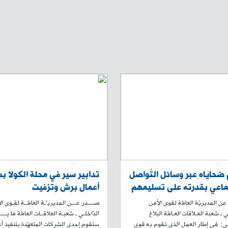
0
1
0
ضحاياه عبر وسائل التّواصل
تدابير سير في محلة الكولا 
ماعي بقدرته على تسليمهم
أعمال برش وتزفيت
 و”أعمال نجارة”، هل من
 المديريّة العامّة لقوى الأمن
صــــدر عـــن المديريـّـة العامّــة لقـوى ال
حيّة أعماله؟
ي ـ شعبة العـلاقات العـامّة البلاغ
الدّاخلـي ـ شعبـة العلاقــات العامّة ما يـــــ
ــــي: في إطار العمل الذي تقوم به قوى
ستقوم إحدى الشركات المتعهّدة بتنفيذ أ