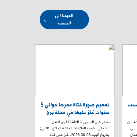
العودة إلى
الصفحة
0
1
بسبب
تعميم صورة فتاة عمرها حوالي 5
سنوات عُثِرَ عليها في محلة برج
حمود، هل من يعرف عنها شيئًا؟
أمــــن
صـدر عـن المديريـّة العامّة لقوى الأمن
ــلي:
الدّاخلي ـ شعبة العلاقـات العامّـة البـلاغ التّالــي:
عمال
بتاريخ اليوم 06-08-2026، عُثِرَ على فتاة