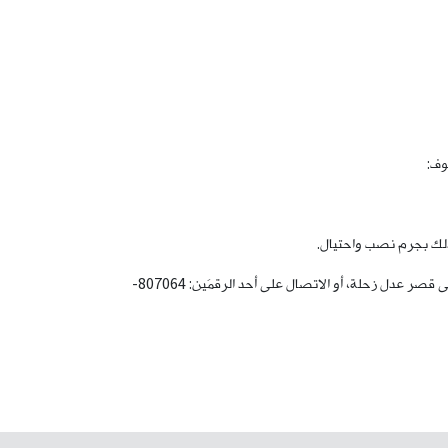
لذلك، تطلب هذه المديريّة العامّة من الذين وقعوا ضحيّة أعماله، الحضور إلى مفرزة زحلة القضائية في وحدة الشرطة القضائية، الكائنة في مبنى قصر عدل زحلة، أو الاتصال على أحد الرقمَين: 807064-