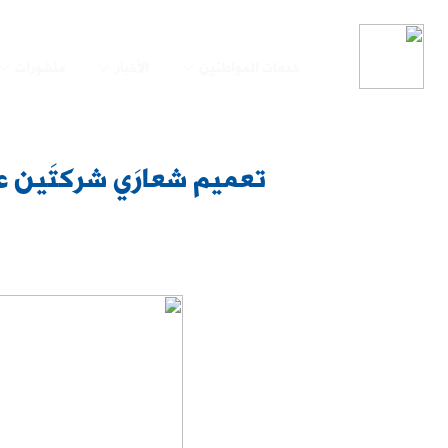
خدمات المواطنين
الأخبار
منشورات
تعميم شعارَي شركتَين ع