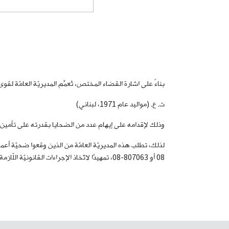
بناءً على اشارة القضاء المختص، تُعمِّم المديريّة العامّة لقوى الأمن الدّاخلي شعارَي شركتَي 
ت. ع. (مواليد عام 1971، لبناني)
وذلك لإقدامه على إيهام عدد من الضحايا بقدرته على تأمين منح دراسيّة مجانيّة إلى خارج الب
08 أو 807063-08، تمهيدًا لاتّخاذ الإجراءات القانونيّة اللّازمة.