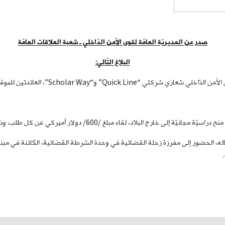
صدر عن المديريّة العامّة لقوى الأمن الدّاخلي ـ شعبة العلاقات العامّة
البلاغ التّالي:
“Quick Line” و“Scholar Way”، العائدتَين للموقوف:
لاد، لقاء مبلغ /600/ دولار أميركي عن كل طلب، وذلك بجرم نصب واحتيال.