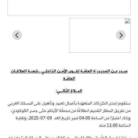
صـدر عـن المديريـّة العامّـة لقــوى الأمـن الدّاخلـي ـ شعبـة العلاقـات
العامّـة
البــلاغ التّالــي:
ستقوم إحدى الشّركات المتعهّدة بأعمال تعبيد وتأهيل على المسلك الغربي
من طريق المطار القديم انطلاقًا من محطّة الأيتام حتّى جسر الكوكودي،
وذلك اعتبارًا من الساعة 04،00 فجر تاريخ الغد 09-07-2025، ولغاية
السّاعة 12،00 منه.
سيتمّ تضييق الطّريق، والإبقاء على حركة السير على المسلك المتّجه نحو