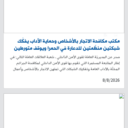
0
1
مكتب مكافحة الاتجار بالأشخاص وحماية الآداب يفكّك
شبكتين منظّمتين للدعارة في الحمرا ويوقف متورطين
صدر عن المديريّة العامّة لقوى الأمن الدّاخلي ـ شعبة العلاقات العامّة التالي: في
إطار المتابعة المستمرة التي تقوم بها قوى الأمن الداخلي لمكافحة الجرائم
المخلّة بالآداب العامة وتفكيك الشبكات التي تمتهن الاتجار بالأشخاص وأعمال
الدعارة، توافرت بتاريخ 30-07-2026 معلومات لدى مكتب مكافحة الاتجار
8/8/2026
بالأشخاص وحماية الآداب في وحدة الشرطة القضائية عن نشاط شبكتين
منظّمتين في مدينة بيروت، ولا سيّما في محلّة الحمرا. وبنتيجة الإجراءات
الاستعلامية والاستقصائية، تبيّن أنّ الشبكة الأولى تعتمد على التواصل مع
الزبائن عبر «واتساب»، وإرسال صور لفتيات يعملن ضمنها، ليختار الزبون
إحداهن، ثم يحجز غرفة في أحد فنادق العاصمة، حيث تُرسل إليه لقاء مبلغ مالي
لممارسة الدعارة. ومن خلال عمليات الرصد والمراقبة، تمكّنت دوريات المكتب من
ضبط ثلاث فتيات بالجرم المشهود داخل أحد الفنادق، كما أوقفت المدعوة (أ. ح.)،
التي اعترفت بإدارة الشبكة، إضافة إلى أربع فتيات من الجنسية السورية وشاب