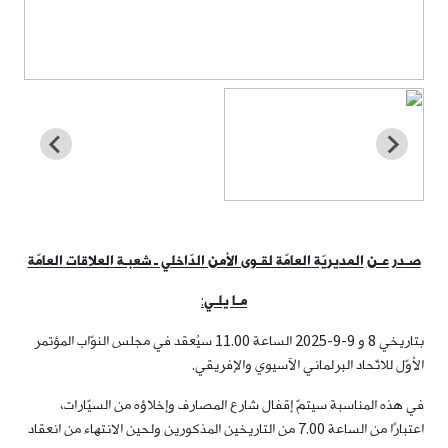
صـ
در عـن
المديريّة العامّة لقـوى الأمن الدّاخلي
ـ
شعبـة العلاقات العامّة
مـا يلـي
:
بتاريخي 8 و 9-9-2025 الساعة 11.00 سيُعقد في مجلس النوّاب المؤتمر
الأوّل للاتّحاد البرلماني الآسيوي والإفريقي.
في هذه المناسبة سيتمّ إقفال شارع المصارف وإخلاؤه من السيّارات،
اعتبارًا من الساعة 7.00 من التاريخين المذكورين ولحين الانتهاء من انعقاد