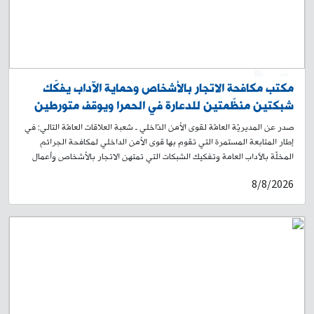
0
1
مكتب مكافحة الاتجار بالأشخاص وحماية الآداب يفكّك
شبكتين منظّمتين للدعارة في الحمرا ويوقف متورطين
صدر عن المديريّة العامّة لقوى الأمن الدّاخلي ـ شعبة العلاقات العامّة التالي: في
إطار المتابعة المستمرة التي تقوم بها قوى الأمن الداخلي لمكافحة الجرائم
المخلّة بالآداب العامة وتفكيك الشبكات التي تمتهن الاتجار بالأشخاص وأعمال
الدعارة، توافرت بتاريخ 30-07-2026 معلومات لدى مكتب مكافحة الاتجار
8/8/2026
بالأشخاص وحماية الآداب في وحدة الشرطة القضائية عن نشاط شبكتين
منظّمتين في مدينة بيروت، ولا سيّما في محلّة الحمرا. وبنتيجة الإجراءات
الاستعلامية والاستقصائية، تبيّن أنّ الشبكة الأولى تعتمد على التواصل مع
الزبائن عبر «واتساب»، وإرسال صور لفتيات يعملن ضمنها، ليختار الزبون
إحداهن، ثم يحجز غرفة في أحد فنادق العاصمة، حيث تُرسل إليه لقاء مبلغ مالي
لممارسة الدعارة. ومن خلال عمليات الرصد والمراقبة، تمكّنت دوريات المكتب من
ضبط ثلاث فتيات بالجرم المشهود داخل أحد الفنادق، كما أوقفت المدعوة (أ. ح.)،
التي اعترفت بإدارة الشبكة، إضافة إلى أربع فتيات من الجنسية السورية وشاب
من الجنسية الفلسطينية يعمل سائقًا. وبالتزامن، داهمت دوريات المكتب شبكة