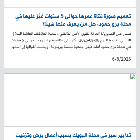
0
1
تعميم صورة فتاة عمرها حوالي 5 سنوات عُثِرَ عليها في
محلة برج حمود، هل من يعرف عنها شيئًا؟
صـدر عـن المديريـّة العامّة لقوى الأمن الدّاخلي ـ شعبة العلاقـات العامّـة البـلاغ
التّالــي: بتاريخ اليوم 06-08-2026، عُثِرَ على فتاة صغيرة عمرها حوالي 5 سنوات
في محلة برج حمود أمام مبنى جمعية بسمة وزيتونة، وبحسب أقوالها إن اسمها
أمل، ووالدها يدعى عمر محمد حسن سوري الجنسية، ووالدتها سيلينا، وأنها من
6/8/2026
سكان محلة طريق المطار. لذلك، وبناءً على إشارة القضاء المختص، تُعمِّم
المديرية العامة لقوى الأمن الداخلي صورتها، وتطلب من الذين لديهم أي
معلومات عنها أو عن عائلتها، إبلاغ ذويها الحضور إلى فصيلة برج حمود في وحدة
الدرك الإقليمي، أو الاتصال على الرقم: ٢٦٢٧٨٦-01، لاتخاذ الإجراءات القانونية
اللازمة، تمهيدًا لإعادتها إلى ذويها.
0
1
تدابير سير في محلة البويك بسبب أعمال برش وتزفيت