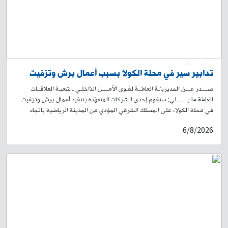
0
1
تدابير سير في محلة الكولا بسبب أعمال برش وتزفيت
صــــدر عـــن المديريـّـة العامّــة لقـوى الأمــــن الدّاخلـي ـ شعبـة العلاقــات
العامّة ما يـــــــلي: ستقوم إحدى الشركات المتعهّدة بتنفيذ أعمال برش وتزفيت
في محلة الكولا، على المسلك الشرقي المؤدي من المدينة الرياضية باتجاه
تقاطع الكولا الشرقية، ومن ثم يمينًا باتجاه طريق الجديدة – شارع سليمان
6/8/2026
البستاني صعودًا لغاية حلويات الداعوق. سيُباشَر بالأعمال اعتبارًا من الساعة
19:00 من تاريخ اليوم 6-8-2026، ولغاية الساعة 19:00 من تاريخ 9-8-2026.
وسيؤدي ذلك إلى منع المرور في المكان، وتحويل السير القادم من المدينة
الرياضية باتجاه الكولا الشرقية إلى شارع محمد خرمة، وصولًا إلى شارع الجامعة
العربية. لذلك، يُرجى من المواطنين أخذ العلم، والتقيّد بتوجيهات وإرشادات
عناصر قوى الأمن الداخلي، وبلافتات السير التوجيهية، تسهيلًا لحركة المرور.