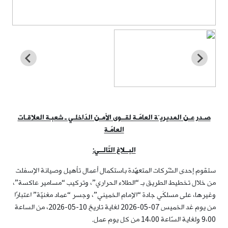
صـدر عـن المديريـّة العامّـة لقــوى الأمـن الدّاخلـي ـ شعبـة العلاقـات
العامّـة
البــلاغ التّالــي:
ستقوم إحدى الشّركات المتعهّدة باستكمال أعمال تأهيل وصيانة الإسفلت
من خلال تخطيط الطريق بـ “الطلاء الحراري”، وتركيب “مسامير عاكسة”،
وغيرها، على مسلكَي جادة “الإمام الخميني”، وجسر “عماد مغنيّة” اعتبارًا
من يوم غد الخميس 07-05-2026 لغاية تاريخ 10-05-2026، من الساعة
9،00 ولغاية السّاعة 14،00 من كل يوم عمل.