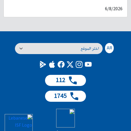
المناطق اللّبنانية، توافرت معطيات لدى شعبة المعلومات، حول قيام شخصَين
6/8/2026
مجهولَين بتنفيذ عمليّات سلب بقوّة السّلاح في مناطق عدّة من محافظة جبل
لبنان، وكان آخرها بتاريخ 18-7-2026، حيث نفّذا عمليتَي سلب في بلدة الجِيّة.
على أثر ذلك، باشرت القطعات المختصّة في الشّعبة إجراءاتها الميدانيّة
والاستعلاميّة لتحديد المشتبه فيهما وتوقيفهما. وبنتيجة الاستقصاءات والتّحريّات
المكثّفة، توصّلت إلى تحديد هويّتَيهما، ومن بينهما المدعو: ن. ح. (مواليد عام
۱۹۹۹، فلسطيني) وهو مطلوب للقضاء بموجب /8/ مذكّرات عدليّة بجرائم سلب
بقوّة السّلاح، نشل، محاولة قتل، أسلحة، "فرض خوّة"، وإطلاق نار بتاريخ 18-7-
AR
2026، وبعد رصدٍ ومراقبة دقيقة، تمكّنت إحدى دوريّات الشّعبة من توقيفه،
بكمينٍ محكمٍ في الجِيّة. وبتفتيشه ضُبِطَ بحوزته سكّين وحبّتان "ترامادول".
بالتّحقيق معه، اعترف بما نُسِبَ إليه لجهة قيامه بتنفيذ عدّة عمليّات سلب بقوّة
السّلاح ونشل في مناطق: الجِيّة والنّاعمة والمدينة الرياضيّة، وذلك بالاشتراك مع
شخص آخر. كما اعترف بتعاطي المخدّرات. أجري المقتضى القانوني بحقّه،
112
وأودع مع المضبوطات المرجع المعني، بناءً على إشارة القضاء المختص، والعمل
مستمرّ لتوقيف شريكه.
1745