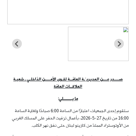
صــــدر عـــن المديريـّـة العامّــة لقـوى الأمــــن الدّاخلـي ـ شعبـة
العلاقــات العامّة
ما يـــــــلي
:
ستقوم إحدى الجمعيات، اعتبارًا من الساعة 6:00 صباحًا ولغاية الساعة
16:00 من تاريخ 27-5-2026، بأعمال تزفيت الحفر على المسلك الغربي
من الأوتوستراد الممتدّ من كازينو لبنان حتى نفق نهر الكلب.