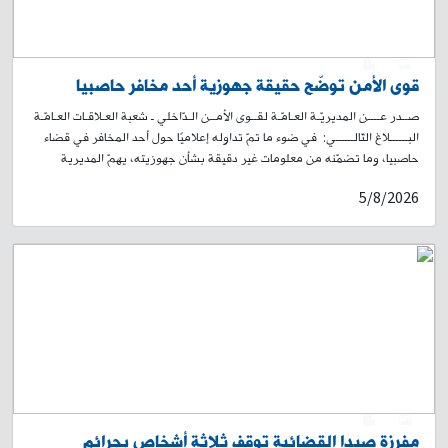
0
1
قوى الأمن توضّح حقيقة جهوزية أحد مخافر حاصبيا
صــدر عــــن المديريّـة العـامّـة لقــوى الأمــن الـدّاخلي ـ شعبة العـلاقـات العـامّـة
البــــــلاغ التّالــــــي: في ضوء ما تمّ تداوله إعلاميًا حول أحد المخافر في قضاء
حاصبيا، وما تضمّنه من معلومات غير دقيقة بشأن جهوزيته، يهمّ المديرية
العامة لقوى الأمن الداخلي توضيح الحقائق الآتية: أولًا: فيما يخصّ السلاح
5/8/2026
والذخيرة، فإنّ جميع مخافر قوى الأمن الداخلي مزوّدة بما يلبّي حاجاتها، ما يضمن
تنفيذ المهمات الأمنية الموكلة إليها بكفاءة واستمرارية، خلافًا لما جرى تداوله.
ثانيًا: بالنسبة إلى الاتصالات، فإنّ الأعطال الحاصلة لا تقتصر على المخفر المشار
إليه أعلاه في قضاء حاصبيا، بل هي أعطال عامة تطاول عددًا من قرى القضاء.
وقد زُوّد هذا المخفر بخطوط اتصال خاصة تابعة لقوى الأمن الداخلي، تضمن
استمرارية التواصل مع مختلف الخطوط المحلية والجهات المعنية، بما يؤمّن
حسن سير العمل ويحول دون تأثّره بهذه الأعطال. تهيب قوى الأمن بجميع وسائل
الإعلام وناشري المحتوى التثبّت من المعلومات من مصادرها الرسمية قبل
نشرها، ولا سيّما في ظلّ الظروف الدقيقة التي تمرّ بها البلاد.
0
1
مفرزة صيدا القضائية توقف ثلاثة أشخاص بجرائم