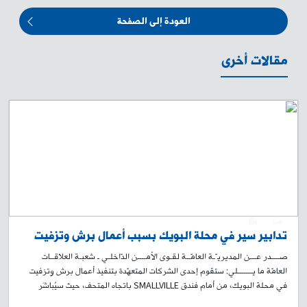
العودة إلى الصفحة
مقالات أخرى
0
1
تدابير سير في محلة البويك بسبب أعمال برش وتزفيت
صــــدر عـــن المديريـّـة العامّــة لقـوى الأمــــن الدّاخلـي ـ شعبـة العلاقــات
العامّة ما يـــــــلي: ستقوم إحدى الشركات المتعهّدة بتنفيذ أعمال برش وتزفيت
في محلة البويك، من أمام فندق SMALLVILLE باتجاه المتحف، حيث سيُباشَر
بالأعمال على مرحلتَين: المرحلة الأولى: اعتبارًا من الساعة 19:00 من تاريخ 7-8-