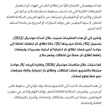
كما تدعوهم إلى الامتناع كليًّا عن إطلاق النار في الهواء، أو استعمال
المفرقعات النّاريّة التي قد تتسبّب بسقوط ضحايا واندلاع حرائق في
المنازل والأحراج، أو القيام بأي تصرّفات من شأنها تعريض السّلامة العامّة
للخطر، لا سيّما الجلوس على نوافذ السّيّارات أو الخروج من فتحة السقف
أثناء السّير.
وتُشير إلى أنّ هذه الممارسات تسبّبت، خلال أحداث مونديال /2022/،
بتسجيل /42/ حادثة، من بينها /25/ حالة إطلاق نار ابتهاجًا، إضافةً إلى
حوادث أخرى شملت إطلاق نار احتجاجًا أو استياءً، ومسيرات وتجمّعات
رافقها إطلاق نار، فضلًا عن إشكالات وشهر سلاح
.
كما سُجِّلت، خلال منافسات مونديال /2026/ ولغاية تاريخه، /8/ حوادث
مرتبطة بالتشجيع، شملت إشكالات، وإطلاق نار احتجاجًا، وإلقاء مفرقعات
نجم عنها وقوع إصابات
.
إنّ هذه الممارسات لا تمتّ إلى التشجيع بصلة، وقد تؤدّي إلى سقوط قتلى
أو جرحى، وتعريض السّلامة العامّة للخطر، وإثارة الهلع والذعر في نفوس
المواطنين، فضلًا عن التّسبّب بإشكالات واعتداءات وأضرار بالممتلكات
العامّة والخاصّة.