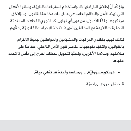
وتؤكّد أنّ إطلاق النار ابتهاجًا، واستخدام المفرقعات الناريّة، وسائر الأفعال
التي تهدّد الأمن والنظام العام، هي ممارسات مخالفة للقانون، وسيُلاحَق
مرتكبوها وفقًا للأصول، من دون أي تهاون. كما تُجري القطعات المختصّة
التحقيقات اللازمة مع المخالفين تمهيدًا لاتخاذ الإجراءات القانونيّة بحقّهم.
لذلك، تهيب بقائدي المركبات والمشجّعين والمواطنين جميعًا الالتزام
بالقوانين، والتقيّد بتوجيهات عناصر قوى الأمن الدّاخلي، حفاظًا على
سلامتهم وسلامة الآخرين، وتجنّبًا لتحويل لحظات الفرح إلى مآسٍ لا تُحمد
عقباها.
فرحكم مسؤوليّة… ورصاصة واحدة قد تنهي حياة
.
#احتفل_بروح_رياضيّة