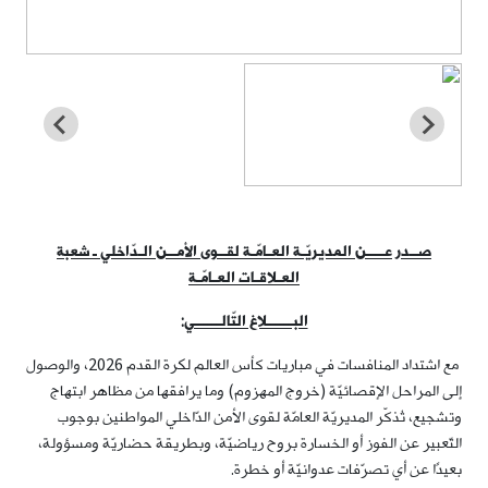
صــدر عــــن المديريّـة العـامّـة لقــوى الأمــن الـدّاخلي ـ شعبة
العـلاقـات العـامّـة
البــــــلاغ التّالــــــي
:
مع اشتداد المنافسات في مباريات كأس العالم لكرة القدم 2026، والوصول
إلى المراحل الإقصائيّة (خروج المهزوم) وما يرافقها من مظاهر ابتهاج
وتشجيع، تُذكّر المديريّة العامّة لقوى الأمن الدّاخلي المواطنين بوجوب
التّعبير عن الفوز أو الخسارة بروح رياضيّة، وبطريقة حضاريّة ومسؤولة،
بعيدًا عن أي تصرّفات عدوانيّة أو خطرة.