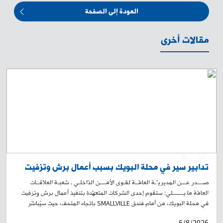
العودة إلى الصفحة
مقالات أخرى
0
1
تدابير سير في محلة البويك بسبب أعمال برش وتزفيت
صــــدر عـــن المديريـّـة العامّــة لقـوى الأمــــن الدّاخلـي ـ شعبـة العلاقــات
العامّة ما يـــــــلي: ستقوم إحدى الشركات المتعهّدة بتنفيذ أعمال برش وتزفيت
في محلة البويك، من أمام فندق SMALLVILLE باتجاه المتحف، حيث سيُباشَر
بالأعمال على مرحلتَين: المرحلة الأولى: اعتبارًا من الساعة 19:00 من تاريخ 7-8-
6/8/2026