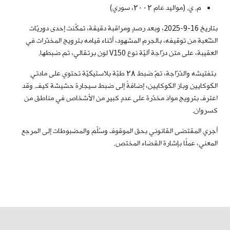
م. ي. (مواليد عام ۲۰۰۲، سوري)
بتاريخ 16-9-2025، وبعد رصدٍ ومراقبة دقيقة، تمكّنت إحدى دوريّات
الشّعبة من توقيفه، بالجرم المشهود، أثناء قيامه بترويج المخدّرات في
العقيبة، على متن درّاجة آليّة نوع V150 لون برتقالي، تم ضبطها.
بتفتيشه والدّرّاجة، تمّ ضبط ۲۸ طبّة بلاستيكيّة تحتوي على مادتي
الكوكايين وباز الكوكايين، إضافةً إلى ضبط سيجارة حشيشة كيف. وقد
اعترف بترويج موادَ مخدّرة على عددٍ كبيرٍ من الأشخاص في مناطق من
كسروان.
أجري المقتضى القانوني بحق الموقوف وسُلّم والمضبوطات إلى المرجع
المعني، عملًا بإشارة القضاء المختص.