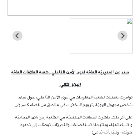
صدر عن المديريّة العامّة لقوى الأمن الدّاخلي ـ شعبة العلاقات العامّة
البلاغ التّالي:
توافرت معطيات لشعبة المعلومات في قوى الأمن الدّاخلي، حول قيام
شخص مجهول الهويّة بترويج المخدّرات في مناطق من قضاء كسروان.
على أثر ذلك، باشرت القطعات المختصّة في الشّعبة إجراءاتها الميدانيّة
والاستعلاميّة، وبنتيجة الاستقصاءات والتّحريّات، توصّلت إلى تحديد
هويّته، وتبيّن أنّه يُدعى: