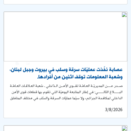
المكثّفة التي قامت بها مفرزة استقصاء بيروت، لتحديد هوية الفاعل وتوقيفه،
تمكّنت إحدى دوريات المفرزة من تحديد مكان وجود المشتبه به ورصده في
محلّة “زقاق البلاط”. وبعملية مداهمة خاطفة للمكان أسفرت عن توقيفه، تبيّن
أنّه يدعى: أ. ع. (مواليد 2004، سوري) ​بالتحقيق معه ومواجهته بالأدلّة، اعترف
بإقدامه على السرقة، وأنّه استهدف الدرّاجة في أثناء عرضها للبيع أمام أحد
المحالّ التجارية، حيث استغفل صاحب المحلّ وقام بركوبها والفرار بها. ​ تمّ ضبط
الدرّاجة المسروقة وأعيدت إلى مالكها الشرعي، وسلّم الموقوف مع المضبوطات
إلى المرجع المختصّ لإجراء المقتضى القانوني بحقّه، بناء على إشارة القضاء.
0
1
عصابة نفّذت عمليّات سرقة وسلب في بيروت وجبل لبنان،
وشعبة المعلومات توقف اثنين من أفرادها.
صــدر عــــن المديريّـة العـامّـة لقــوى الأمــن الـدّاخلي ـ شعبة العـلاقـات العـامّـة
البــــــلاغ التّالــــــي: في إطار المتابعة اليوميّة التي تقوم بها قطعات قوى الأمن
الداخلي لمكافحة الجرائم، ولا سيّما عمليّات السرقة والسّلب في مختلف المناطق
اللّبنانية، توافرت معلومات لدى شعبة المعلومات، حول نشاط عصابة تقوم بتنفيذ
3/8/2026
عمليات سرقة وسلب في مناطق بيروت وجبل لبنان. على أثر ذلك، باشرت
القطعات المختصّة في الشّعبة إجراءاتها الميدانيّة والاستعلاميّة لتحديد المشتبه
بهم وتوقيفهم. وبنتيجة الاستقصاءات المكثّفة، توصّلت الشّعبة إلى تحديد هويّة
أفراد العصابة، ومن بينهم: – ب. ق. (مواليد عام 1995، لبناني) – ر. ع. (مواليد