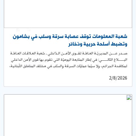
0
1
شعبة المعلومات توقف عصابة سرقة وسلب في بشامون
وتضبط أسلحة حربية وذخائر
صــدر عــــن المديريّـة العـامّـة لقــوى الأمــن الـدّاخلي ـ شعبة العـلاقـات العـامّـة
البــــــلاغ التّالــــــي: في إطار المتابعة اليوميّة التي تقوم بها قوى الأمن الداخلي
لمكافحة الجرائم، ولا سيّما عمليّات السرقة والسّلب في مختلف المناطق اللّبنانية،
توافرت معطيات لدى شعبة المعلومات، حول نشاط عصابة تقوم بتنفيذ عمليات
2/8/2026
سرقة وسلب في مناطق جبل لبنان. على أثر ذلك، باشرت القطعات المختصّة في
الشّعبة إجراءاتها الميدانيّة والاستعلاميّة لتحديد المشتبه بهم وتوقيفهم. بنتيجة
الاستقصاءات والتّحريّات المكثّفة، توصّلت الشّعبة إلى تحديد هويّة أفراد
العصابة، وهما: ه. ق. (مواليد عام ۱۹۹۹، لبناني) من أصحاب السوابق بقضايا
تجارة أسلحة. م. م. (مواليد 2004، لبناني) وبعملية نوعيّة تمكّنت إحدى دوريات
الشعبة من توقيفهما في محلّة بشامون على متن درّاجة آلية نوع NMAX لون
جردوني دون لوحات تمّ ضبطها. بتفتيشهما والدرّاجة تمّ ضبط ما يلي: 4
مسدّسات حربية مع 5 مماشط و73 طلقة نارية صالحة للاستعمال وعتاد عسكري
5 حبّات دواء نوع PAXERA بالتّحقيق معهما اعترفا بما نُسِبَ إليهما، فأجري