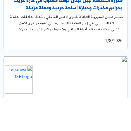
مفرزة استقصاء جبل لبنان توقف مطلوبًا في حارة حريك
بجرائم مخدّرات وحيازة أسلحة حربية وعملة مزيّفة
صــدر عــــن المديريّـة العـامـّة لقــوى الأمــن الـدّاخلي ـ شعبة العـلاقـات العـامـّة
البــــــلاغ التّالــــــي: في إطار المتابعة المستمرّة التي تقوم بها قوى الأمن
الداخلي لمكافحة مختلف أنواع الجرائم، ولا سيّما جرائم الإتجار بالمخدّرات
وترويجها، توافرت معلومات لدى مفرزة استقصاء جبل لبنان في وحدة الدّرك
1/8/2026
الإقليمي حول قيام أحد الأشخاص بترويج مواد مخدّرة، على متن آليّة فان من
دون لوحات تسجيل في محلّة حارة حريك. بنتيجة المتابعة والرّصد، نفّذت إحدى
دوريّات المفرزة عمليّة نوعيّة في المحلّة المذكورة، أسفرت عن ضبط الفان
وتوقيف المشتبه فيه، وتبيّن أنّه يُدعى: – م. م. (مواليد عام 1986، لبناني
الجنسية)، بحقّه عدّة مذكرات وأحكام عدليّة بجرم مخدّرات. عُثر بحوزته على
بندقيّة كلاشنكوف ومسدّس حربي وذخائر حربيّة وكميّة من المواد المخدّرة معدّة
للتّرويج، وست ورقات نقديّة مزيّفة من فئة مائة دولار أميركي. سُلّم الموقوف
والمضبوطات إلى القطعة المعنيّة، لإجراء المقتضى القانوني بحقّه، بناءً على
إشارة القضاء المختص.
0
1
تحديد موعد إجراء الإختبارات الخطيّة للمرشّحين للتطوّع
برتبة رقيب متمرن اختصاصي وعادي، والمواد المطلوبة.
صــــدر عـن المديـريّـة العامّــة لقــوى الأمــن الدّاخلــي ـ شعبــة العلاقـات