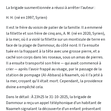
La brigade susmentionnée a réussi à arrêter l’auteur :
H. H. (né en 1997, Syrien)
Il est le frère du voisin de palier de la famille. Il a emmené
la fillette et son frère de cinq ans, A. M. (né en 2020, Syrien),
à la mer, où il a violé la fillette sur un monticule de terre en
face de la plage de Dammour, du côté nord. Il l’a ensuite
tuée en la frappant à la tête avec une grosse pierre, et a
caché son corps dans les roseaux, sous un amas de pierres.
Il a ensuite transporté son frère — qui avait commencé à
crier — après l’avoir frappé au visage, par le passage de la
station de pompage (Al-Abbara) à Naameh, où il l’a jeté à
la mer, croyant qu’il était mort. Cependant, la providence
divine a empêché cela.
Dans le détail : À 23h25 le 31-10-2025, la brigade de
Dammour a reçu un appel téléphonique d’un habitant de
Naameh signalant la découverte d’un enfant présentant