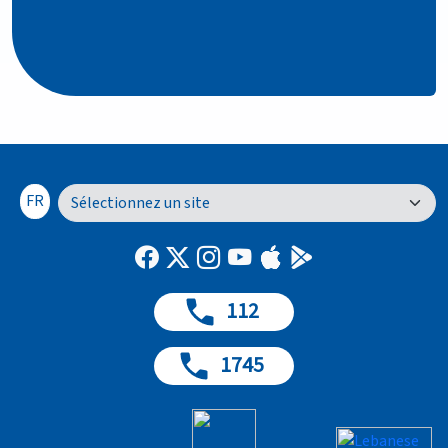
FR
112
1745