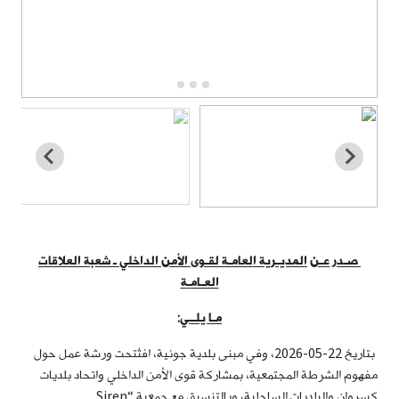
صـ
در ع
ـ
ن
المديـرية العامـة لق
ـ
وى الأمن الداخلي
ـ
شعبة العلاقات
العـام
ـ
ة
مـا يلــي
:
بتاريخ 22-05-2026، وفي مبنى بلدية جونية، افتُتحت ورشة عمل حول
مفهوم الشرطة المجتمعية، بمشاركة قوى الأمن الداخلي واتحاد بلديات
كسروان والبلديات الساحلية، وبالتنسيق مع جمعية “Siren