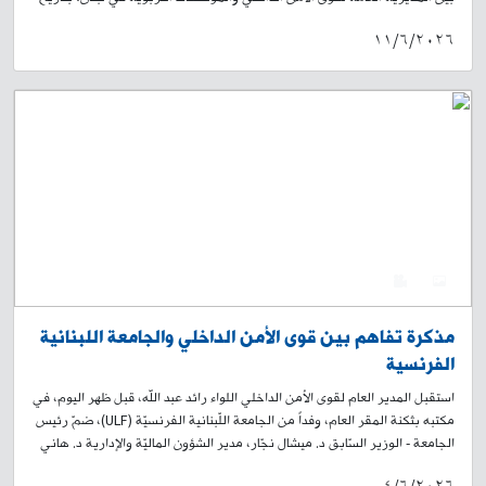
03-06-2026، قام /57/ طالبًا من مدرسة مشمش الرسميّة المختلطة بزيارة
١١/٦/٢٠٢٦
فصيلة مشمش في وحدة الدّرك الإقليمي، برفقة مدير المدرسة الأستاذ يوسف
برّي، ومجموعة مدرّسين فيها. عند وصولهم، رحّب بهم عناصر الفصيلة، وقدّم
لهم آمر الفصيلة الرّائد أحمد الأدرع شرحًا تفصيليًّا حول مهامّ قوى الأمن
الداخلي، ودورها في خدمة المواطنين في المجالات كافّة. وفي هذا السياق، تمّ
التطرّق إلى أهمية التعاون بين قوى الأمن والمواطنين، وسبل تعزيز المواطنية
لديهم. كذلك أطلعهم آمر الفصيلة على كيفية قمع المخالفات، وإجراء التحقيقات
العدلية التي تخضع للسلطة القضائية، وتنفيذ إشارتها. ثمّ توجّه عدد من التلاميذ
إلى الرّائد الأدرع بعدد من الاسئلة التوضيحية حول واجبات قوى الأمن الداخلي،
حيث ردّ على أسئلتهم بإجابات وافية. بعدها، ألقى برّي كلمة أثنى فيها على جهود
قوى الأمن الداخلي في خدمة المواطنين، ودورها المهمّ في خدمة المجتمع
والتضحيات التي تقدّمها. وفي الختام، جال الطلّاب على أقسام مبنى الفصيلة،
0
4
وتمّ توزيع الحلوى والمنشورات، وعلم قوى الأمن الداخلي على الطلّاب، وجرى
أخذ الصور التذكارية بالمناسبة.
مذكرة تفاهم بين قوى الأمن الداخلي والجامعة اللبنانية
الفرنسية
استقبل المدير العام لقوى الأمن الداخلي اللواء رائد عبد الله، قبل ظهر اليوم، في
مكتبه بثكنة المقر العام، وفداً من الجامعة اللّبنانية الفرنسيّة (ULF)، ضمّ رئيس
الجامعة - الوزير السّابق د. ميشال نجّار، مدير الشؤون الماليّة والإدارية د. هاني
حيدورة، والعميد المتقاعد فوزي حمادي، حيث وقّع اللواء عبد الله والدكتور نجّار