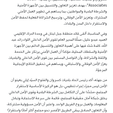
Associates”، بهدف تعزيز التعاون والتنسيق بين الأجهزة الأمنية
والشرطة البلدية والمواطنين، بما يساهم في تطوير العمل الأمني
المشترك، وتعزيز الأمن الوقائي، وترسيخ الشراكة الفعلية لحفظ الأمن
والاستقرار داخل المدن والبلدات.
وفي المناسبة، ألقى قائد منطقة جبل لبنان في وحدة الدرك الإقليمي
العميد عبدو خليل، ممثّلًا المدير العام لقوى الأمن الداخلي اللواء رائد عبد
الله، كلمة شدّد فيها على أهمية التعاون والتنسيق الدائم بين الأجهزة
الأمنية والسلطات المحلية، مؤكدًا أن العمل الأمني يرتكز على الخدمة
والثقة والشراكة، وأن التواصل المستمر بين قوى الأمن الداخلي والبلديات
يعزّز الأمن الوقائي والاستباقي، ويساهم في تحقيق النتائج الإيجابية
المرجوّة.
من جهته، أكد رئيس اتحاد بلديات كسروان والفتوح السيّد إيلي بعينو أن
الأمن ليس مجرّد إجراء تنظيمي، بل هو الركيزة الأساسية لاستقرار
المجتمع، مشدّدًا على أن التكامل بين الشرطة البلدية وقوى الأمن الداخلي
يخلق شبكة أمان حقيقية للمجتمع، قائمة على سرعة الاستجابة وتبادل
المعلومات والعمل بروح الفريق الواحد. واعتبر أن الأمن مسؤولية مشتركة،
وأن التعاون الصادق يبقى الطريق الأقصر نحو مجتمع أكثر أمانًا واستقرارًا