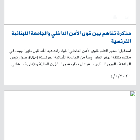
حيث ردّ على أسئلتهم بإجابات وافية. بعدها، ألقى برّي كلمة أثنى فيها على جهود
قوى الأمن الداخلي في خدمة المواطنين، ودورها المهمّ في خدمة المجتمع
والتضحيات التي تقدّمها. وفي الختام، جال الطلّاب على أقسام مبنى الفصيلة،
0
4
وتمّ توزيع الحلوى والمنشورات، وعلم قوى الأمن الداخلي على الطلّاب، وجرى
أخذ الصور التذكارية بالمناسبة.
مذكرة تفاهم بين قوى الأمن الداخلي والجامعة اللبنانية
الفرنسية
استقبل المدير العام لقوى الأمن الداخلي اللواء رائد عبد الله، قبل ظهر اليوم، في
مكتبه بثكنة المقر العام، وفداً من الجامعة اللّبنانية الفرنسيّة (ULF)، ضمّ رئيس
الجامعة - الوزير السّابق د. ميشال نجّار، مدير الشؤون الماليّة والإدارية د. هاني
حيدورة، والعميد المتقاعد فوزي حمادي، حيث وقّع اللواء عبد الله والدكتور نجّار
٤/٦/٢٠٢٦
على مذكّرة تفاهم للتّعاون الأكاديمي بين الطّرفين. وقد أعرب رئيس الجامعة
عن الرغبة في تقديم منح خاصة لعناصر قوى الأمن الداخلي في الخدمة الفعليّة،
ولعائلاتهم وعائلات المتقاعدين. حضر حفل التّوقيع رئيس وحدة هيئة الأركان
العميد الطبيب ألفرد حنا، قائد معهد قوى الأمن الداخلي العميد أحمد عبلا، رئيس
شعبة العلاقات العامّة العميد جوزف مسلّم، رئيس شعبة التخطيط والتنظيم
العميد مارون الخوند، رئيس شعبة الشؤون الإدارية العميد فادي الحاج، ورئيس
شعبة التدريب العميد طرودي القاضي. وتأتي هذه المبادرة في سياق التوجه نحو
تعزيز التكامل بين المؤسسات الأمنية والأكاديمية، وتكريس مفهوم الأمن المبني
على المعرفة، بما ينعكس إيجابًا على تطوير الأداء الأمني وتعزيز الاستقرار داخل
المجتمع اللبناني.