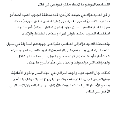
التّصاميم الموضوعة لإنجاز مخفر نموذجي في قانا.
رافق العميد عوّاد في جولته، كلٌّ من: قائد منطقة الجنوب العميد أحمد أبو
ضاهر، قائد سريّة صور العقيد جورج عيد (ضمن نطاق سريّته)، قائد
سريّة النبطيّة العقيد حسن حمّود (ضمن نطاق سريّته)، آمر مفرزة
استقصاء الجنوب العقيد طوني نهرا، وعددٌ من الضبّاط والرّتباء.
وقد تحدّث العميد عوّاد إلى العناصر، مثنيًا على جهودهم المبذولة في سبيل
خدمة المواطنين والمجتمع، على الرّغم من الظّروف المحيطة بهم، سواء
كانت أمنيّة أو اقتصاديّة. كما وعدهم بالعمل على معالجة المشاكل
والمعوّقات التي يواجهونها والعمل على حلّها بأسرع ما يمكن.
كذلك، جال العميد عواد والوفد المرافق في أحياء المدن والقرى الأماميّة،
ومنها: ميس الجبل، العديسة، حولا، مركبا وبرج الملوك، وعاينوا الدّمار
وحجم الأضرار التي لحقت بالبيوت والأرزاق، من جرّاء العدوان الإسرائيلي
الأخير على لبنان.