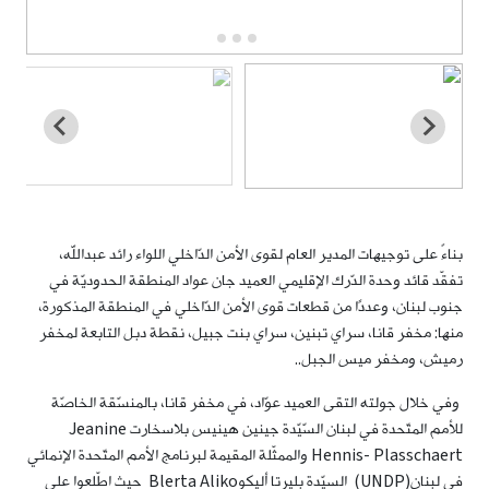
بناءً على توجيهات المدير العام لقوى الأمن الدّاخلي اللواء رائد عبدالله،
تفقّد قائد وحدة الدّرك الإقليمي العميد جان عواد المنطقة الحدوديّة في
جنوب لبنان، وعددًا من قطعات قوى الأمن الدّاخلي في المنطقة المذكورة،
منها: مخفر قانا، سراي تبنين، سراي بنت جبيل، نقطة دبل التابعة لمخفر
رميش، ومخفر ميس الجبل..
وفي خلال جولته التقى العميد عوّاد، في مخفر قانا، بالمنسّقة الخاصّة
للأمم المتّحدة في لبنان السّيّدة جينين هينيس بلاسخارت Jeanine
Hennis- Plasschaert والممثّلة المقيمة لبرنامج الأمم المتّحدة الإنمائي
في لبنان(UNDP) السيّدة بليرتا أليكوBlerta Aliko حيث اطّلعوا على