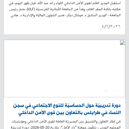
استقبل المدير العام لقوى الأمن الداخلي اللواء رائد عبد الله، قبل ظهر اليوم، في
مكتبه بثكنة المقر العام، وفداً من الجامعة اللّبنانية الفرنسيّة (ULF)، ضمّ رئيس
الجامعة - الوزير السّابق د. ميشال نجّار، مدير الشؤون الماليّة والإدارية د. هاني
حيدورة، والعميد المتقاعد فوزي حمادي، حيث وقّع اللواء عبد الله والدكتور نجّار
٤/٦/٢٠٢٦
على مذكّرة تفاهم للتّعاون الأكاديمي بين الطّرفين. وقد أعرب رئيس الجامعة
عن الرغبة في تقديم منح خاصة لعناصر قوى الأمن الداخلي في الخدمة الفعليّة،
ولعائلاتهم وعائلات المتقاعدين. حضر حفل التّوقيع رئيس وحدة هيئة الأركان
العميد الطبيب ألفرد حنا، قائد معهد قوى الأمن الداخلي العميد أحمد عبلا، رئيس
شعبة العلاقات العامّة العميد جوزف مسلّم، رئيس شعبة التخطيط والتنظيم
العميد مارون الخوند، رئيس شعبة الشؤون الإدارية العميد فادي الحاج، ورئيس
شعبة التدريب العميد طرودي القاضي. وتأتي هذه المبادرة في سياق التوجه نحو
تعزيز التكامل بين المؤسسات الأمنية والأكاديمية، وتكريس مفهوم الأمن المبني
على المعرفة، بما ينعكس إيجابًا على تطوير الأداء الأمني وتعزيز الاستقرار داخل
المجتمع اللبناني.
0
4
دورة تدريبيّة حول الحساسيّة للنوع الاجتماعي في سجن
النساء في طرابلس بالتعاون بين قوى الأمن الداخلي
وجمعيّة دار الأمل
في إطار التعاون والتنسيق بين المديريّة العامّة لقوى الأمن الداخلي ومؤسّسات
المجتمع المدني، نظّمت جمعيّة "دار الأمل"، بتاريخ 20-05-2026، دورة تدريبيّة