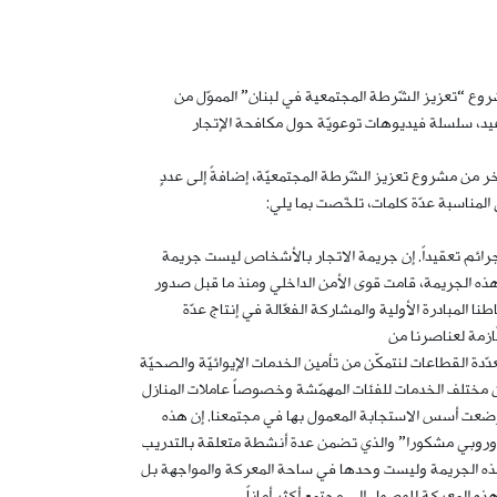
ر مشروع “تعزيز الشّرطة المجتمعية في لبنان” المموّل من
مون / ثكنة الرائد الشّهيد وسام عيد، سلسلة فيديوهات توعويّة حول مكافحة الإتجار
ر من مشروع تعزيز الشّرطة المجتمعيّة، إضافةً إلى عددٍ
المناسبة عدّة كلمات، تلخّصت بما يلي:
الجرائم تعقيداً. إن جريمة الاتجار بالأشخاص ليست جريمة
ة هذه الجريمة، قامت قوى الأمن الداخلي ومنذ ما قبل صدور
اطنا المبادرة الأولية والمشاركة الفعّالة في إنتاج عدّة
لّازمة لعناصرنا من
ّدة القطاعات لنتمكّن من تأمين الخدمات الإيوائيّة والصحيّة
ين مختلف الخدمات للفئات المهمّشة وخصوصاً عاملات المنازل
ي وضعت أسس الاستجابة المعمول بها في مجتمعنا. إن هذه
 الأوروبي مشكورا” والذي تضمن عدة أنشطة متعلقة بالتدريب
 هذه الجريمة وليست وحدها في ساحة المعركة والمواجهة بل
 المعركة للوصول الى مجتمع أكثر أماناً.