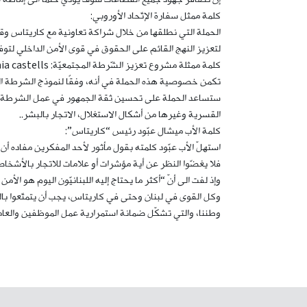
كلمة ممثل سفارة الإتّحاد الأوروبي:
الحملة التي نطلقها من خلال شراكة تعاونية مع كاريتاس وقوى
لتعزيز النهج القائم على الحقوق في قوى الأمن الداخلي لتوف
كلمة ممثلة مشروع تعزيز الشّرطة المجتمعيّة: Laia castells:
تكمن خصوصية هذه الحملة في أنه، وفقًا لنموذج الشرطة الم
ستساعد الحملة على تحسين ثقة الجمهور في عمل الشرطة، من
القسرية وغيرها من أشكال الاستغلال، الاتجار بالبشر..
كلمة الأب ميشال عبّود رئيس “كاريتاس”:
استهلّ الأب عبّود كلمته بقول مأثور لأحد المفكرين مفاده أ
فلا يغضّوا النظر عن أية مؤشرات أو علامات للاتجار بالأشخا
وإذ لفت الى أنّ “أكثر ما يحتاج إليه اللبنانيّون اليوم هو 
وكل القوى في لبنان وحتى في كاريتاس، يجب أن يتمتّعوا بال
وطننا، والتي تشكّل ضمانة استمرارية عمل الموظفين والعاملين