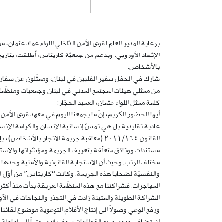
برعاية المدير العام لقوى الأمن الدّاخلي اللواء عماد عثمان، م
بالأشخاص.
شارك في الحفل سفير الفلبين في لبنان، وممثّلون عن سفارات:
من ممثلي هيئات المجتمع المدني في لبنان وجمعيات ومنظّمات م
كلمة ممثل اللواء عثمان، العميد الحجّار:
أيها الحضور الكريم، إنّ ما يجمعنا اليوم في معهد قوى الأمن
عادية تقليدية بل هي تمسّ إنسانية الإنسان والكرامة الإنسان
القانون ۲۰۱۱/۱٦٤ (معاقبة جريمة الاتجار با
مستندات ووثائق متعلّقة بتعريف الجريمة ومؤشّراتها والاستراتيج
مختلف الرتب. وحيث أن الاستجابة القانونية والأمنية وحدها لا
والنفسيّة لضحايا هذه الجريمة. وكانت “كاريتاس” من أوّل ال
المهاجرات. فشراكتنا مع هذه المنظّمة العريقة بدأت منذ أك
الشراكة الطويلة والمتينة زادت في التجذر والنجاحات في ال
ورفع الوعي وصولاً الى إنتاج الأفلام التوعوية موضوع لقا
إن تضافر جهود جميع القطاعات سوف يؤدي حتماً الى إماطة ال