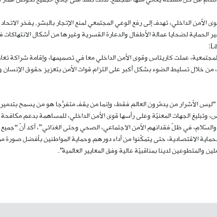
 الأمن الداخلي، تهدف إلى رفع الوعي المجتمعي لمنع الإتجار بالبشر. يفخر الاتحاد
ير الحماية لضحايا عمالة الأطفال والدعارة القسرية وغيرها من أشكال الانتهاكات ف
جتمعية، عملت كاريتاس وقوى الأمن الداخلي معا في تصميمها، وإقامة شراكة تعاون
 خلال تسليط الضوء بشكل أكبر على التزام قوات الأمن بتعزيز حقوق الإنسان وت
ن “ليس الأشرار من يدمّرون العالم فقط، وإنما من يقف متفرّجاً هو من يسمح بتدمير 
ص، وتبليغ الجهات المعنيّة وعلى رأسها قوى الأمن الداخلي، للمساهمة بدعم مكافحة 
الأمن والسّلام، في ظلّ فقدانهم الأمن الاجتماعي، الصحي وحتى الغذائي”، أكد أنّ “ج
حماية الاقتصادية، حتى يتمكّنوا من أداء دورهم وحماية المواطنين بأفضل صورة ممك
 والمتطوعين لدينا بمناقبيّة عالية وفق المعايير العالمية”.