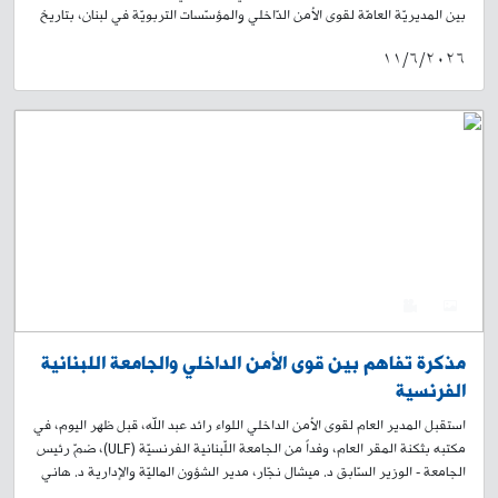
بين المديريّة العامّة لقوى الأمن الدّاخلي والمؤسّسات التربويّة في لبنان، بتاريخ
03-06-2026، قام /57/ طالبًا من مدرسة مشمش الرسميّة المختلطة بزيارة
١١/٦/٢٠٢٦
فصيلة مشمش في وحدة الدّرك الإقليمي، برفقة مدير المدرسة الأستاذ يوسف
برّي، ومجموعة مدرّسين فيها. عند وصولهم، رحّب بهم عناصر الفصيلة، وقدّم
لهم آمر الفصيلة الرّائد أحمد الأدرع شرحًا تفصيليًّا حول مهامّ قوى الأمن
الداخلي، ودورها في خدمة المواطنين في المجالات كافّة. وفي هذا السياق، تمّ
التطرّق إلى أهمية التعاون بين قوى الأمن والمواطنين، وسبل تعزيز المواطنية
لديهم. كذلك أطلعهم آمر الفصيلة على كيفية قمع المخالفات، وإجراء التحقيقات
العدلية التي تخضع للسلطة القضائية، وتنفيذ إشارتها. ثمّ توجّه عدد من التلاميذ
إلى الرّائد الأدرع بعدد من الاسئلة التوضيحية حول واجبات قوى الأمن الداخلي،
حيث ردّ على أسئلتهم بإجابات وافية. بعدها، ألقى برّي كلمة أثنى فيها على جهود
قوى الأمن الداخلي في خدمة المواطنين، ودورها المهمّ في خدمة المجتمع
والتضحيات التي تقدّمها. وفي الختام، جال الطلّاب على أقسام مبنى الفصيلة،
0
4
وتمّ توزيع الحلوى والمنشورات، وعلم قوى الأمن الداخلي على الطلّاب، وجرى
أخذ الصور التذكارية بالمناسبة.
مذكرة تفاهم بين قوى الأمن الداخلي والجامعة اللبنانية
الفرنسية
استقبل المدير العام لقوى الأمن الداخلي اللواء رائد عبد الله، قبل ظهر اليوم، في
مكتبه بثكنة المقر العام، وفداً من الجامعة اللّبنانية الفرنسيّة (ULF)، ضمّ رئيس
الجامعة - الوزير السّابق د. ميشال نجّار، مدير الشؤون الماليّة والإدارية د. هاني
حيدورة، والعميد المتقاعد فوزي حمادي، حيث وقّع اللواء عبد الله والدكتور نجّار