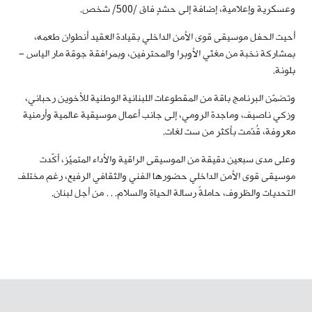
وعسكرية وإعلامية، إضافة إلى حشدٍ فاق /500/ شخص.
أحيت الحفل موسيقى قوى الأمن الداخلي بقيادة العقيد أنطوان طعمه،
بمشاركة نخبة من مغنّي الأوبرا والمحترفين، وبمرافقة جوقة مار الياس –
بلونة.
وتضمّن البرنامج باقة من المقطوعات اللبنانية الوطنية للأخوين رحباني،
وزكي ناصيف، وماجدة الرومي، إلى جانب أعمال موسيقية عالمية وأرمنية
معروفة، قُدّمت بأكثر من ست لغات.
وعلى مدى سبعين دقيقة من الموسيقى الراقية والأداء المتميّز، أكّدت
موسيقى قوى الأمن الداخلي حضورها الفني والثقافي الرفيع، رغم مختلف
التحديات والظروف، حاملةً رسالة الحياة والسلام… من أجل لبنان.