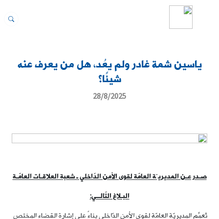
ياسين شمة غادر ولم يعُد، هل من يعرف عنه
شيئًا؟
28/8/2025
صـدر عـن المديريـّة العامّة لقوى الأمن الدّاخلي ـ شعبة العلاقـات العامّـة
البـلاغ التّالــي:
تُعمِّم المديريّة العامّة لقوى الأمن الدّاخلي بناءً على إشارة القضاء المختص