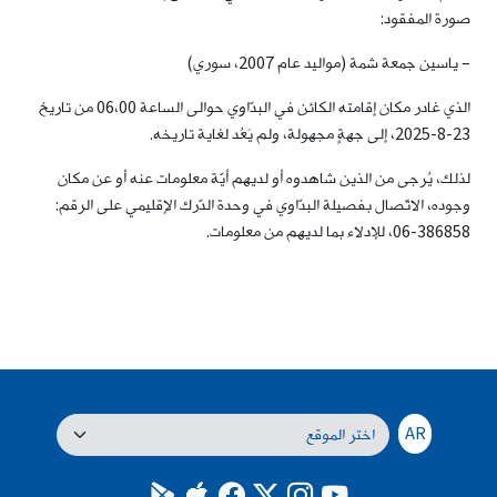
صورة المفقود:
– ياسين جمعة شمة (مواليد عام 2007، سوري)
الذي غادر مكان إقامته الكائن في البدّاوي حوالى الساعة 06،00 من تاريخ
23-8-2025، إلى جهةٍ مجهولة، ولم يَعُد لغاية تاريخه.
لذلك، يُرجى من الذين شاهدوه أو لديهم أيّة معلومات عنه أو عن مكان
وجوده، الاتّصال بفصيلة البدّاوي في وحدة الدّرك الإقليمي على الرقم:
386858-06، للإدلاء بما لديهم من معلومات.
AR