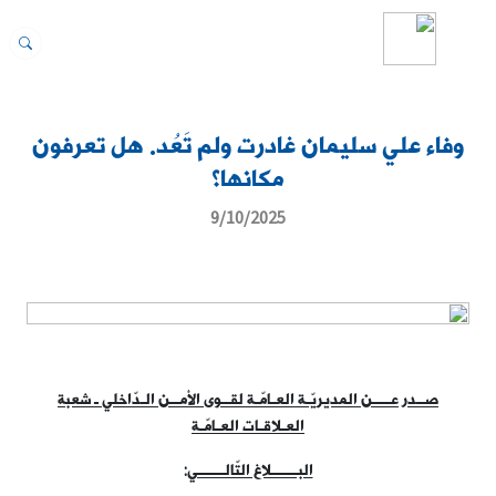
وفاء علي سليمان غادرت ولم تَعُد. هل تعرفون
مكانها؟
9/10/2025
صــدر عــــن المديريّـة العـامّـة لقــوى الأمــن الـدّاخلي ـ شعبة
العـلاقـات العـامّـة
البــــــلاغ التّالــــــي
: