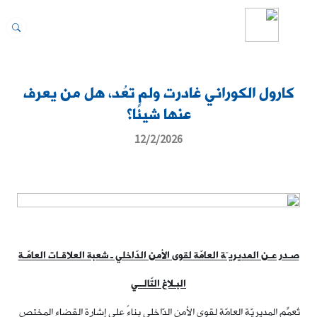
كارول الكوراني غادرت ولم تعُد، هل من يعرف
عنها شيئًا؟
12/2/2026
صـدر عـن المديريـّة العامّة لقوى الأمن الدّاخلي ـ شعبة العلاقـات العامّـة
البـلاغ التّالــي
تُعمِّم المديريّة العامّة لقوى الأمن الدّاخلي بناءً على إشارة القضاء المختص