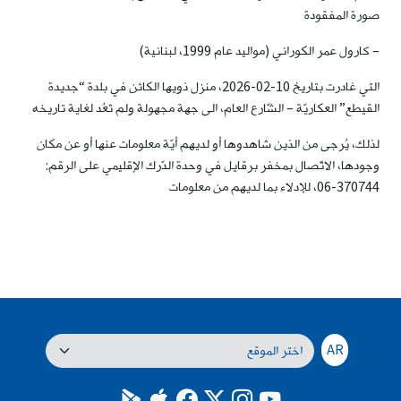
صورة المفقودة
– كارول عمر الكوراني (مواليد عام 1999، لبنانية)
التي غادرت بتاريخ 10-02-2026، منزل ذويها الكائن في بلدة “جديدة
القيطع” العكاريّة – الشّارع العام، الى جهة مجهولة ولم تَعُد لغاية تاريخه
لذلك، يُرجى من الذين شاهدوها أو لديهم أيّة معلومات عنها أو عن مكان
وجودها، الاتّصال بمخفر برقايل في وحدة الدّرك الإقليمي على الرقم:
370744-06، للإدلاء بما لديهم من معلومات
AR