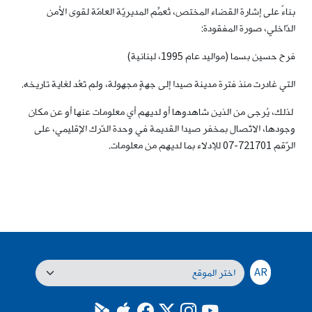
بناءً على إشارة القضاء المختص، تُعمِّم المديريّة العامّة لقوى الأمن
الدّاخلي، صورة المفقودة:
فرح حسين بسما (مواليد عام 1995، لبنانية)
التي غادرت منذ فترة مدينة صيدا إلى جهةٍ مجهولة، ولم تَعُد لغاية تاريخه.
لذلك، يُرجى من الذين شاهدوها أو لديهم أي معلومات عنها أو عن مكان
وجودها، الاتّصال بمخفر صيدا القديمة في وحدة الدّرك الإقليمي، على
الرّقم 721701-07 للإدلاء بما لديهم من معلومات.
AR