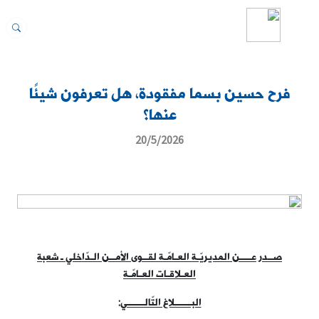
فرح حسين بسما مفقودة، هل تعرفون شيئًا
عنها؟
20/5/2026
صــدر عــــن المديريّـة العـامّـة لقــوى الأمــن الـدّاخلي ـ شعبة
العـلاقـات العـامّـة
البــــــلاغ التّالــــــي
: